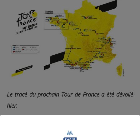
Le tracé du prochain Tour de France a été dévoilé
hier.
Et cette 108e édition va faire plaisir aux amateurs
de cyclisme haut-savoyards.