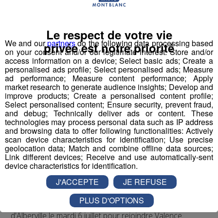
La Grande boucle partira le 28 juin 2021 de Brest.
Plusieurs étapes seront organisées en Bretagne, avant
une traversée de la France d'ouest en est, via Tours,
Le respect de votre vie
Châteauroux, Le Creusot.
We and our
partners
do the following data processing based
privée est notre priorité
on your consent and/or our legitimate interest: Store and/or
access information on a device; Select basic ads; Create a
Ensuite, les coureurs arriveront dans les Alpes.
personalised ads profile; Select personalised ads; Measure
ad performance; Measure content performance; Apply
market research to generate audience insights; Develop and
Le samedi 3 juillet,
la 8e étape partira d'Oyonnax,
improve products; Create a personalised content profile;
dans l'Ain, puis passera en Haute-Savoie via La
Select personalised content; Ensure security, prevent fraud,
Roche-sur-Foron, Bonneville, Scionzier, Le Reposoir
and debug; Technically deliver ads or content. These
technologies may process personal data such as IP address
et le col de la Colombière, avant d’arriver au Grand-
and browsing data to offer following functionalities: Actively
Bornand.
scan device characteristics for identification; Use precise
geolocation data; Match and combine offline data sources;
Link different devices; Receive and use automatically-sent
Le lendemain,
c’est de Cluses que partiront les
device characteristics for identification.
coureurs. Ils passeront par Sallanches, Megève et
Praz-sur-Arly, puis direction Tignes.
J'ACCEPTE
JE REFUSE
PLUS D'OPTIONS
Après une journée de repos, la 10e étape partira
d'Alberville le mardi 6 juillet pour rejoindre Valence.