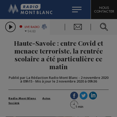
HOROSCOPE
CITIZEN MACHINERY
NOUS
CONTACTER
COMPAGNIE DU MONT-BLANC
LES CHRONIQUES DE L'EXPERT
GRAND MASSIF DOMAINES SKIABLES
LIVE RADIO
94.60
BORINI
Haute-Savoie : entre Covid et
BIGARD
menace terroriste, la rentrée
scolaire a été particulière ce
matin
Publié par La Rédaction Radio Mont Blanc
-
2 novembre 2020
à 09h15
-
Mis à jour le 2 novembre 2020 à 09h36
Radio Mont Blanc
Actus
Société