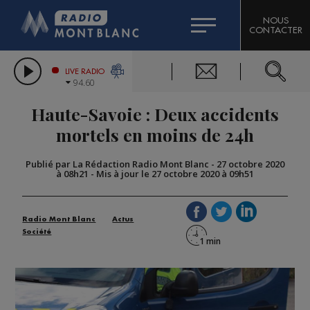
HOROSCOPE
CITIZEN MACHINERY
NOUS
CONTACTER
COMPAGNIE DU MONT-BLANC
LES CHRONIQUES DE L'EXPERT
GRAND MASSIF DOMAINES SKIABLES
LIVE RADIO
94.60
BORINI
Haute-Savoie : Deux accidents
BIGARD
mortels en moins de 24h
Publié par La Rédaction Radio Mont Blanc
-
27 octobre 2020
à 08h21
-
Mis à jour le 27 octobre 2020 à 09h51
Radio Mont Blanc
Actus
Société