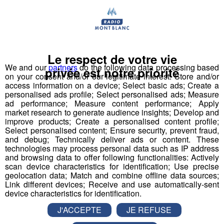
satisfaisantes pour assurer la sécurité sanitaire du
marché de Noël et du Village des Alpes, la Ville d’Annecy a
fait le choix d’annuler l’édition 2020 de cet évènement ».
La mairie explique aussi avoir cherché des solutions qui
Le respect de votre vie
ne ne sont malheureusement pas suffisantes.
We and our
partners
do the following data processing based
privée est notre priorité
on your consent and/or our legitimate interest: Store and/or
access information on a device; Select basic ads; Create a
«
La Ville a cherché, durant toutes ces dernières semaines,
personalised ads profile; Select personalised ads; Measure
des solutions pour maintenir, en les adaptant, les
ad performance; Measure content performance; Apply
manifestations prévues en fin d'année. Dès le mois d’août,
market research to generate audience insights; Develop and
improve products; Create a personalised content profile;
elle a recherché, en coordination avec la société GMC
Select personalised content; Ensure security, prevent fraud,
Event – titulaire du marché public pour l’organisation du
and debug; Technically deliver ads or content. These
Marché de Noël et du Village des Alpes – des
technologies may process personal data such as IP address
and browsing data to offer following functionalities: Actively
aménagements possibles pour rendre l’événement viable,
scan device characteristics for identification; Use precise
d’un point de vue économique autant que sanitaire.
geolocation data; Match and combine offline data sources;
Devant l’impossibilité de trouver des solutions
Link different devices; Receive and use automatically-sent
device characteristics for identification.
satisfaisantes pour assurer la sécurité sanitaire de cet
évènement, la Ville d’Annecy prend ses responsabilités ».
J'ACCEPTE
JE REFUSE