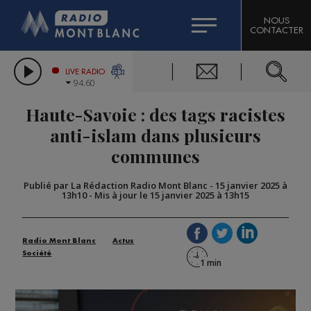
HOROSCOPE
CITIZEN MACHINERY
NOUS
CONTACTER
COMPAGNIE DU MONT-BLANC
LES CHRONIQUES DE L'EXPERT
GRAND MASSIF DOMAINES SKIABLES
LIVE RADIO
94.60
BORINI
Haute-Savoie : des tags racistes
BIGARD
anti-islam dans plusieurs
communes
Publié par La Rédaction Radio Mont Blanc
-
15 janvier 2025 à
13h10
-
Mis à jour le 15 janvier 2025 à 13h15
Radio Mont Blanc
Actus
Société