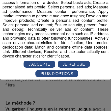
média » à l’échelle régionale.
access information on a device; Select basic ads; Create a
personalised ads profile; Select personalised ads; Measure
ad performance; Measure content performance; Apply
market research to generate audience insights; Develop and
Top Fab, le 1er programme
improve products; Create a personalised content profile;
audiovisuel inspirant qui raconte
Select personalised content; Ensure security, prevent fraud,
la fierté industrielle par la jeune
and debug; Technically deliver ads or content. These
technologies may process personal data such as IP address
génération
and browsing data to offer following functionalities: Actively
scan device characteristics for identification; Use precise
Dans l’esprit d'un “top chef de l’industrie”, à l’image de la
geolocation data; Match and combine offline data sources;
nouvelle perception désirable suscitée pour la cuisine
Link different devices; Receive and use automatically-sent
suite à l’impulsion et la récurrence média depuis 15 ans.
device characteristics for identification.
J'ACCEPTE
JE REFUSE
L’ambition ?
FAB
riquer la nouvelle perception du monde industriel
PLUS D'OPTIONS
avec les jeunes comme acteurs et ambassadeurs de la
filière.
La méthode ?
Vulgariser l’industrie en la rendant ludique
avec le