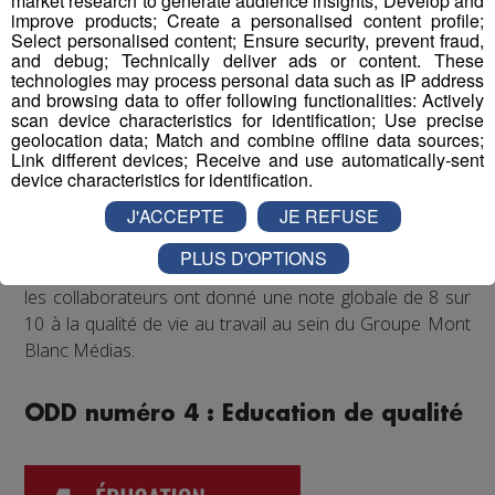
market research to generate audience insights; Develop and
régulièrement proposé aux salariés de participer à des
improve products; Create a personalised content profile;
événements festifs (rencontres sportives avec les clubs
Select personalised content; Ensure security, prevent fraud,
partenaires comme les Pionniers de Chamonix ou le FC
and debug; Technically deliver ads or content. These
technologies may process personal data such as IP address
Annecy, festivals de musique...) qui accroissent la
and browsing data to offer following functionalities: Actively
cohésion d'équipe et renforcent les liens entre
scan device characteristics for identification; Use precise
collègues.
geolocation data; Match and combine offline data sources;
Link different devices; Receive and use automatically-sent
device characteristics for identification.
Enfin, un questionnaire bien-être envoyé chaque année
J'ACCEPTE
JE REFUSE
à tous les collaborateurs permet d'identifier les
difficultés qui pourraient être rencontrées par les
PLUS D'OPTIONS
différents salariés, et d'y remédier. Au mois de juin 2022,
les collaborateurs ont donné une note globale de 8 sur
10 à la qualité de vie au travail au sein du Groupe Mont
Blanc Médias.
ODD numéro 4 : Education de qualité