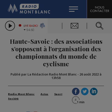
HOROSCOPE
CITIZEN MACHINERY
NOUS
CONTACTER
COMPAGNIE DU MONT-BLANC
LES CHRONIQUES DE L'EXPERT
GRAND MASSIF DOMAINES SKIABLES
LIVE RADIO
94.60
BORINI
Haute-Savoie : des associations
BIGARD
s'opposent à l'organisation des
championnats du monde de
cyclisme
Publié par La Rédaction Radio Mont Blanc
-
26 août 2022 à
13h58
Radio Mont Blanc
Actus
Sport
Société