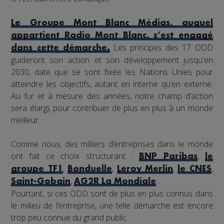
Le Groupe Mont Blanc Médias, auquel
appartient Radio Mont Blanc, s’est engagé
Les principes des 17 ODD
dans cette démarche.
guideront son action et son développement jusqu'en
2030, date que se sont fixée les Nations Unies pour
atteindre les objectifs, autant en interne qu’en externe.
Au fur et à mesure des années, notre champ d’action
sera élargi, pour contribuer de plus en plus à un monde
meilleur.
Comme nous, des milliers d’entreprises dans le monde
ont fait ce choix structurant :
,
BNP Paribas
le
,
,
,
,
groupe TF1
Bonduelle
Leroy Merlin
le CNES
,
...
Saint-Gobain
AG2R La Mondiale
Pourtant, si ces ODD sont de plus en plus connus dans
le milieu de l’entreprise, une telle démarche est encore
trop peu connue du grand public.