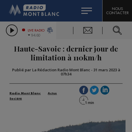
HOROSCOPE
CITIZEN MACHINERY
NOUS
CONTACTER
COMPAGNIE DU MONT-BLANC
LES CHRONIQUES DE L'EXPERT
GRAND MASSIF DOMAINES SKIABLES
LIVE RADIO
94.60
BORINI
Haute-Savoie : dernier jour de
BIGARD
limitation à 110km/h
Publié par La Rédaction Radio Mont Blanc
-
31 mars 2023 à
07h34
Radio Mont Blanc
Actus
Société