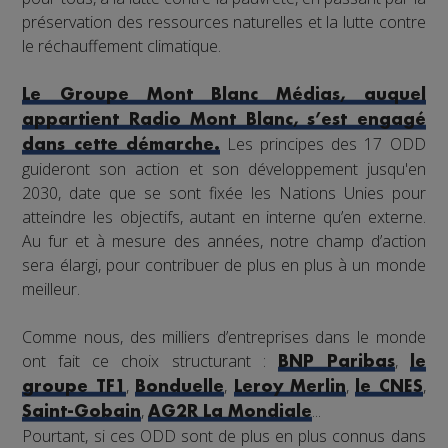
préservation des ressources naturelles et la lutte contre
le réchauffement climatique.
Le Groupe Mont Blanc Médias, auquel
appartient Radio Mont Blanc, s’est engagé
Les principes des 17 ODD
dans cette démarche.
guideront son action et son développement jusqu'en
2030, date que se sont fixée les Nations Unies pour
atteindre les objectifs, autant en interne qu’en externe.
Au fur et à mesure des années, notre champ d’action
sera élargi, pour contribuer de plus en plus à un monde
meilleur.
Comme nous, des milliers d’entreprises dans le monde
ont fait ce choix structurant :
,
BNP Paribas
le
,
,
,
,
groupe TF1
Bonduelle
Leroy Merlin
le CNES
,
...
Saint-Gobain
AG2R La Mondiale
Pourtant, si ces ODD sont de plus en plus connus dans