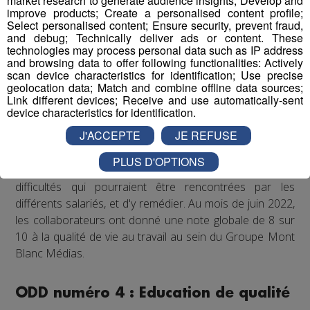
market research to generate audience insights; Develop and
collaborateurs de partager des moments conviviaux qui
improve products; Create a personalised content profile;
sortent du cadre formel du travail. De plus, il est
Select personalised content; Ensure security, prevent fraud,
and debug; Technically deliver ads or content. These
régulièrement proposé aux salariés de participer à des
technologies may process personal data such as IP address
événements festifs (rencontres sportives avec les clubs
and browsing data to offer following functionalities: Actively
partenaires comme les Pionniers de Chamonix ou le FC
scan device characteristics for identification; Use precise
geolocation data; Match and combine offline data sources;
Annecy, festivals de musique...) qui accroissent la
Link different devices; Receive and use automatically-sent
cohésion d'équipe et renforcent les liens entre
device characteristics for identification.
collègues.
J'ACCEPTE
JE REFUSE
Enfin, un questionnaire bien-être envoyé chaque année
PLUS D'OPTIONS
à tous les collaborateurs permet d'identifier les
difficultés qui pourraient être rencontrées par les
différents salariés, et d'y remédier. Au mois de juin 2022,
les collaborateurs ont donné une note globale de 8 sur
10 à la qualité de vie au travail au sein du Groupe Mont
Blanc Médias.
ODD numéro 4 : Education de qualité