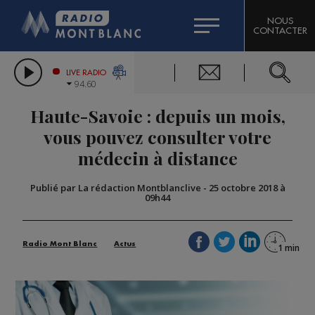
HOROSCOPE
CITIZEN MACHINERY
NOUS
CONTACTER
COMPAGNIE DU MONT-BLANC
LES CHRONIQUES DE L'EXPERT
GRAND MASSIF DOMAINES SKIABLES
LIVE RADIO
94.60
BORINI
Haute-Savoie : depuis un mois,
BIGARD
vous pouvez consulter votre
médecin à distance
Publié par La rédaction Montblanclive
-
25 octobre 2018 à
09h44
Radio Mont Blanc
Actus