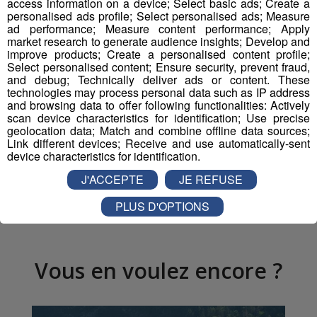
access information on a device; Select basic ads; Create a
personalised ads profile; Select personalised ads; Measure
Hurghada
en
Egypte
et
Bakou
, la capitale de
ad performance; Measure content performance; Apply
l’
Azerbïdjan
, font également partie des nouvelles
market research to generate audience insights; Develop and
destinations.
improve products; Create a personalised content profile;
Select personalised content; Ensure security, prevent fraud,
and debug; Technically deliver ads or content. These
technologies may process personal data such as IP address
and browsing data to offer following functionalities: Actively
Partager sur Facebook
scan device characteristics for identification; Use precise
geolocation data; Match and combine offline data sources;
Link different devices; Receive and use automatically-sent
device characteristics for identification.
J'ACCEPTE
JE REFUSE
Partager sur Twitter
PLUS D'OPTIONS
Vous en voulez encore ?