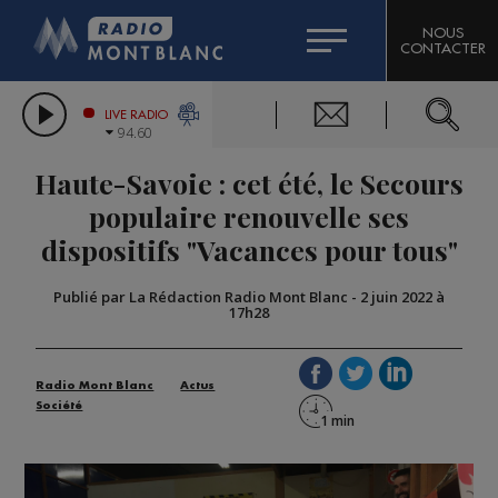
HOROSCOPE
CITIZEN MACHINERY
NOUS
CONTACTER
COMPAGNIE DU MONT-BLANC
LES CHRONIQUES DE L'EXPERT
GRAND MASSIF DOMAINES SKIABLES
LIVE RADIO
94.60
BORINI
Haute-Savoie : cet été, le Secours
BIGARD
populaire renouvelle ses
dispositifs "Vacances pour tous"
Publié par La Rédaction Radio Mont Blanc
-
2 juin 2022 à
17h28
Radio Mont Blanc
Actus
Société