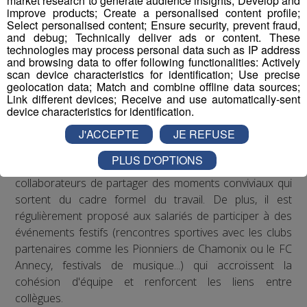
market research to generate audience insights; Develop and
Les actions de Radio Mont Blanc
improve products; Create a personalised content profile;
Select personalised content; Ensure security, prevent fraud,
Concernant les troubles musculo-squelettiques, Radio
and debug; Technically deliver ads or content. These
technologies may process personal data such as IP address
Mont Blanc s’est engagé à respecter les
and browsing data to offer following functionalities: Actively
recommandations de la médecine du travail en matière
scan device characteristics for identification; Use precise
de posture sur les postes de travail : des rehausseurs de
geolocation data; Match and combine offline data sources;
Link different devices; Receive and use automatically-sent
clavier ont été distribués aux salariés qui le souhaitaient.
device characteristics for identification.
Concernant le bien-être au travail, le Groupe Mont Blanc
J'ACCEPTE
JE REFUSE
Médias organise depuis plusieurs années des
PLUS D'OPTIONS
séminaires d’entreprise qui permettent à ses
collaborateurs de partager des moments conviviaux qui
sortent du cadre formel du travail. De plus, il est
régulièrement proposé aux salariés de participer à des
événements festifs (rencontres sportives avec les clubs
partenaires comme les Pionniers de Chamonix ou le FC
Annecy, festivals de musique...) qui accroissent la
cohésion d'équipe et renforcent les liens entre
collègues.