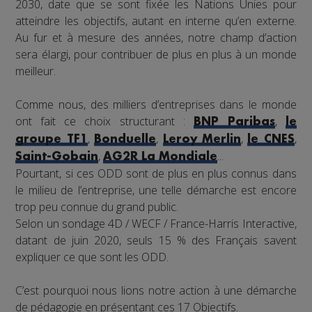
2030, date que se sont fixée les Nations Unies pour
atteindre les objectifs, autant en interne qu’en externe.
Au fur et à mesure des années, notre champ d’action
sera élargi, pour contribuer de plus en plus à un monde
meilleur.
Comme nous, des milliers d’entreprises dans le monde
ont fait ce choix structurant :
,
BNP Paribas
le
,
,
,
,
groupe TF1
Bonduelle
Leroy Merlin
le CNES
,
...
Saint-Gobain
AG2R La Mondiale
Pourtant, si ces ODD sont de plus en plus connus dans
le milieu de l’entreprise, une telle démarche est encore
trop peu connue du grand public.
Selon un sondage 4D / WECF / France-Harris Interactive,
datant de juin 2020, seuls 15 % des Français savent
expliquer ce que sont les ODD.
C’est pourquoi nous lions notre action à une démarche
de pédagogie en présentant ces 17 Objectifs.