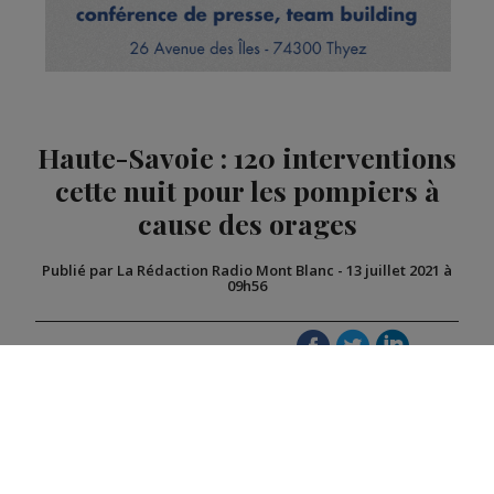
Haute-Savoie : 120 interventions
cette nuit pour les pompiers à
cause des orages
Publié par La Rédaction Radio Mont Blanc
-
13 juillet 2021 à
09h56
Radio Mont Blanc
Actus
Société