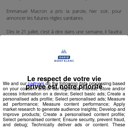
Emmanuel Macron a pris la parole, hier soir, pour
annoncer les futures règles sanitaires.
Dès le 21 juillet, c’est à dire dans une semaine, il faudra
présenter un pass sanitaire pour se rendre dans les
lieux de culture et de loisirs : les cinémas, les théâtres,
les concerts, les parcs d’attraction.
Dès début août, il faudra aussi montrer patte blanche
pour aller au restaurant, dans les bars, les centres
Le respect de votre vie
commerciaux, les hôpitaux, les maisons de retraite, et
We and our
partners
do the following data processing based
privée est notre priorité
voyager en avion et en train.
on your consent and/or our legitimate interest: Store and/or
access information on a device; Select basic ads; Create a
personalised ads profile; Select personalised ads; Measure
La vaccination n’est donc pas obligatoire pour le grand
ad performance; Measure content performance; Apply
public, mais sans vaccin, cela va devenir compliqué.
market research to generate audience insights; Develop and
improve products; Create a personalised content profile;
Select personalised content; Ensure security, prevent fraud,
En revanche, les soignants et le personnel non soignant
and debug; Technically deliver ads or content. These
des établissements de santé (les hôpitaux, les Ehpad...)