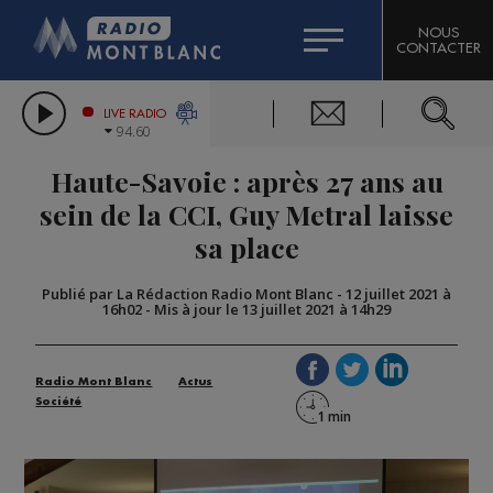
HOROSCOPE
CITIZEN MACHINERY
NOUS
CONTACTER
COMPAGNIE DU MONT-BLANC
LES CHRONIQUES DE L'EXPERT
GRAND MASSIF DOMAINES SKIABLES
LIVE RADIO
94.60
BORINI
Haute-Savoie : après 27 ans au
BIGARD
sein de la CCI, Guy Metral laisse
sa place
Publié par La Rédaction Radio Mont Blanc
-
12 juillet 2021 à
16h02
-
Mis à jour le 13 juillet 2021 à 14h29
Radio Mont Blanc
Actus
Société