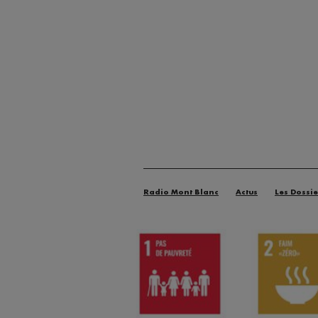
Radio Mont Blanc
Actus
Les Dossie