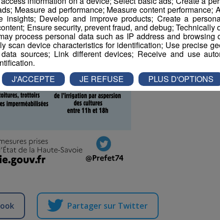
r access information on a device; Select basic ads; Create a per
 ads; Measure ad performance; Measure content performance; A
e insights; Develop and improve products; Create a personali
ontent; Ensure security, prevent fraud, and debug; Technically d
ay process personal data such as IP address and browsing da
vely scan device characteristics for identification; Use precise g
 data sources; Link different devices; Receive and use autom
ntification.
J'ACCEPTE
JE REFUSE
PLUS D'OPTIONS
book
Partager sur Twitter