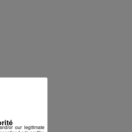
rité
nd/or our legitimate