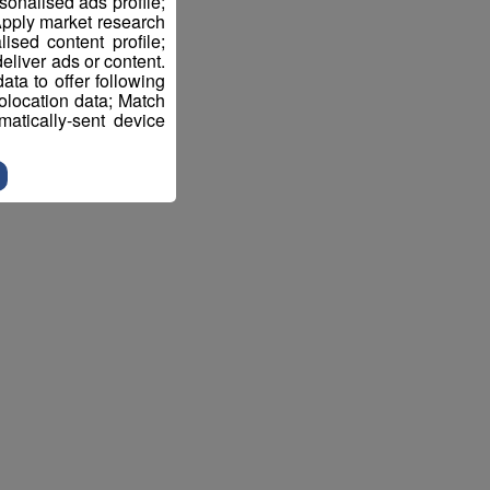
sonalised ads profile;
pply market research
sed content profile;
eliver ads or content.
ta to offer following
eolocation data; Match
atically-sent device