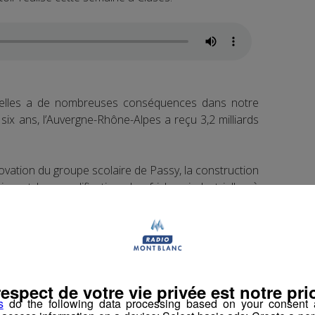
uxelles a de nombreuses conséquences dans notre
six ans, l’Auvergne-Rhône-Alpes a reçu 3,2 milliards
vation du groupe scolaire de Passy, la construction
n et la requalification des friches industrielles à
 des frontières communes avec la Suisse et l’Italie,
r des programmes transfrontaliers. Par exemple le
ui concerne le viaduc des Egratz ; l’A2E, sur la
respect de votre vie privée est notre prio
CTA, sur la politique culturelle.
s
do the following data processing based on your consent a