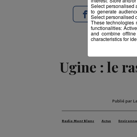
interest: Store and/o
Select personalised
to generate audienc
Partager sur Face
Select personalised c
These technologies m
functionalities: Acti
and combine offline
characteristics for ide
Ugine : le r
Publié par L
Radio Mont Blanc
Actus
Environn