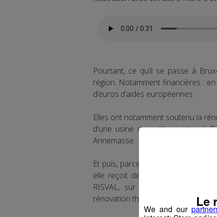
Pourtant, ce qu’il se passe à Br
région. Notamment financières : en 
d’euros d’aides européennes.
Elles ont notamment soutenu la réno
d'une usine de méthanisation à Evia
Annemasse.
Et puis, parce que la Haute-Savoie a
elle reçoit des aides pour finance
RISVAL, sur le risque sismique, q
Le 
rénovation thermique ou encore la PA
We and our
partner