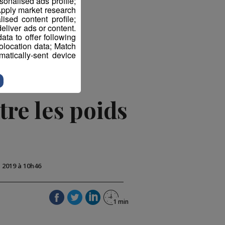
sonalised ads profile;
pply market research
sed content profile;
eliver ads or content.
ta to offer following
eolocation data; Match
atically-sent device
tre les poids
i 2019 à 10h46