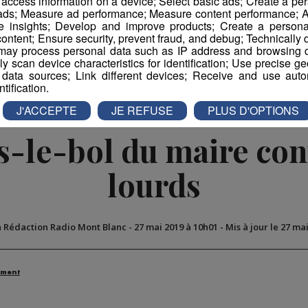
r access information on a device; Select basic ads; Create a per
 ads; Measure ad performance; Measure content performance; A
e insights; Develop and improve products; Create a personali
book
Partager sur Twitter
ontent; Ensure security, prevent fraud, and debug; Technically d
ay process personal data such as IP address and browsing da
vely scan device characteristics for identification; Use precise g
 data sources; Link different devices; Receive and use autom
ntification.
J'ACCEPTE
JE REFUSE
PLUS D'OPTIONS
as-le-bol du maire con
lourds
a Rédaction Radio Mont Blanc
-
27 mai 2019 à 10h01
-
Mis à jour le 27 ma
ement