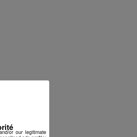
rité
nd/or our legitimate