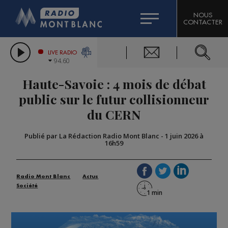
HOROSCOPE
CITIZEN MACHINERY
NOUS
CONTACTER
COMPAGNIE DU MONT-BLANC
LES CHRONIQUES DE L'EXPERT
GRAND MASSIF DOMAINES SKIABLES
LIVE RADIO
94.60
BORINI
Haute-Savoie : 4 mois de débat
BIGARD
public sur le futur collisionneur
du CERN
Publié par La Rédaction Radio Mont Blanc
-
1 juin 2026 à
16h59
Radio Mont Blanc
Actus
Société