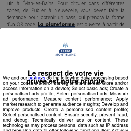
juin à Évian-les-Bains. Pour circuler dans différentes
zones, de Publier à Neuvecelle, vous devez faire la
demande pour obtenir un pass, qui prendra la forme
d’un QR code.
est ouverte à partir de
La plateforme
ce lundi 11 mai 2026.
Emmanuelle Dubée, préfète de Haute-Savoie, précise les
zones et les personnes concernées par cette restriction.
Le respect de votre vie
We and our
partners
do the following data processing based
privée est notre priorité
on your consent and/or our legitimate interest: Store and/or
access information on a device; Select basic ads; Create a
personalised ads profile; Select personalised ads; Measure
La préfecture recommande de s'occuper des
ad performance; Measure content performance; Apply
démarches avant le dimanche 7 juin.
market research to generate audience insights; Develop and
improve products; Create a personalised content profile;
Select personalised content; Ensure security, prevent fraud,
and debug; Technically deliver ads or content. These
La mobilité : un enjeu majeur pour ce
technologies may process personal data such as IP address
G7
and browsing data to offer following functionalities: Actively