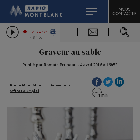
HOROSCOPE
CITIZEN MACHINERY
NOUS
CONTACTER
COMPAGNIE DU MONT-BLANC
LES CHRONIQUES DE L'EXPERT
GRAND MASSIF DOMAINES SKIABLES
LIVE RADIO
94.60
BORINI
Graveur au sable
BIGARD
Publié par Romain Bruneau
-
4 avril 2016 à 16h53
Radio Mont Blanc
Animation
Offres d'Emploi