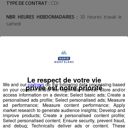
TYPE DE CONTRAT :
CDI
NBR HEURES HEBDOMADAIRES :
30 heures travail le
samedi
EXPERIENCE :
débutant accepté
Le respect de votre vie
DESCRIPTIF DU POSTE :
We and our
partners
do the following data processing based
privée est notre priorité
on your consent and/or our legitimate interest: Store and/or
access information on a device; Select basic ads; Create a
personalised ads profile; Select personalised ads; Measure
ad performance; Measure content performance; Apply
Vous interviendrez comme professeur de fitness et
market research to generate audience insights; Develop and
assurerez l’accueil du public, l’animation de cours
improve products; Create a personalised content profile;
collectifs ainsi que l’encadrement sur un plateau
Select personalised content; Ensure security, prevent fraud,
and debug; Technically deliver ads or content. These
cardio/musculation.