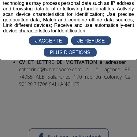
technologies may process personal data such as IP address
and browsing data to offer following functionalities: Actively
scan device characteristics for identification; Use precise
geolocation data; Match and combine offline data sources;
Link different devices; Receive and use automatically-sent
device characteristics for identification.
NUMERO OFFRE POLE EMPLOI
: 037DZWH
J'ACCEPTE
JE REFUSE
SECTEUR D’ACTIVITE :
centre de sport
PLUS D'OPTIONS
CV ET LETTRE DE MOTIVATION à adresser
:
catherine@himmesoete.com ou à l’agence PE
74055 ALE Sallanches 170 rue du Coloney Cs
90120 74706 SALLANCHES
Partager sur Facebook