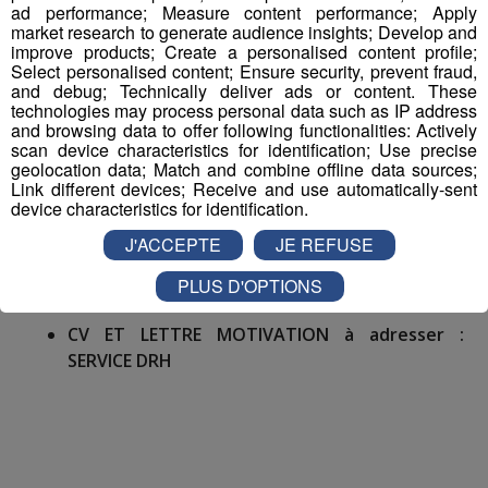
ad performance; Measure content performance; Apply
immédiatement.
market research to generate audience insights; Develop and
improve products; Create a personalised content profile;
Select personalised content; Ensure security, prevent fraud,
and debug; Technically deliver ads or content. These
technologies may process personal data such as IP address
and browsing data to offer following functionalities: Actively
NUMERO OFFRE POLE EMPLOI :
035HLYX
scan device characteristics for identification; Use precise
geolocation data; Match and combine offline data sources;
Link different devices; Receive and use automatically-sent
NOM ENTREPRISE :
MAIRIE
device characteristics for identification.
J'ACCEPTE
JE REFUSE
PLUS D'OPTIONS
CV ET LETTRE MOTIVATION à adresser :
SERVICE DRH