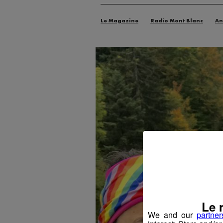
Le Magazine
Radio Mont Blanc
An
Le 
We and our
partner