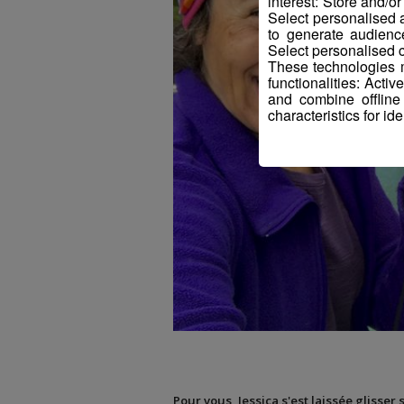
interest: Store and/o
Select personalised
to generate audienc
Select personalised c
These technologies m
functionalities: Acti
and combine offline
characteristics for ide
Pour vous, Jessica s'est laissée glisser 