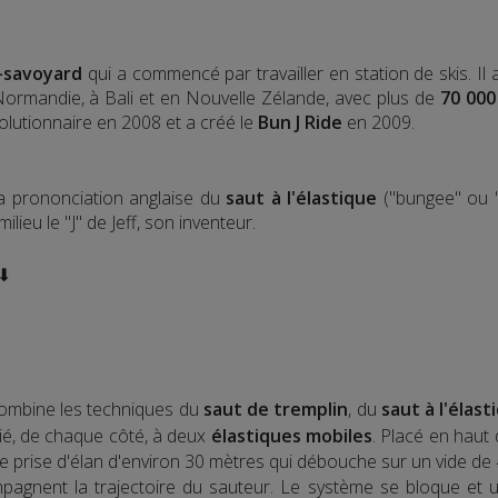
-savoyard
qui a commencé par travailler en station de skis. Il
 Normandie, à Bali et en Nouvelle Zélande, avec plus de
70 000
olutionnaire en 2008 et a créé le
Bun J Ride
en 2009.
la prononciation anglaise du
saut à l'élastique
("bungee" ou "
lieu le "J" de Jeff, son inventeur.
 ⬇
ombine les techniques du
saut de tremplin
, du
saut à l'élast
elié, de chaque côté, à deux
élastiques mobiles
. Placé en haut
e prise d'élan d'environ 30 mètres qui débouche sur un vide de 
agnent la trajectoire du sauteur. Le système se bloque et une