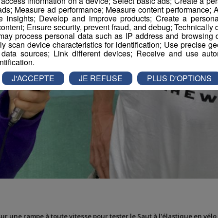
r access information on a device; Select basic ads; Create a per
 ads; Measure ad performance; Measure content performance; A
e insights; Develop and improve products; Create a personali
ontent; Ensure security, prevent fraud, and debug; Technically d
ay process personal data such as IP address and browsing da
vely scan device characteristics for identification; Use precise g
 data sources; Link different devices; Receive and use autom
ntification.
J'ACCEPTE
JE REFUSE
PLUS D'OPTIONS
sur une rampe à toute vitesse pour tester le Saut à l'élastique en vélo 