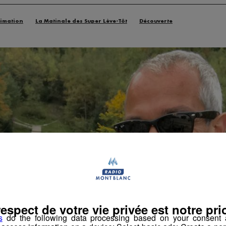
imation
La Matinale des Super Lève-Tôt
Découverte
respect de votre vie privée est notre prio
s
do the following data processing based on your consent a