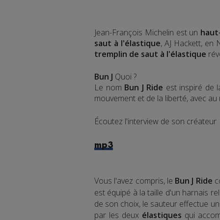
Jean-François Michelin est un
haut
saut à l'élastique
, AJ Hackett, en
tremplin de saut à l'élastique
rév
Bun J
Quoi ?
Le nom
Bun J Ride
est inspiré de 
mouvement et de la liberté, avec au mi
Écoutez l'interview de son créateur
mp3
Vous l'avez compris, le
Bun J Ride
c
est équipé à la taille d'un harnais r
de son choix, le sauteur effectue un
par les deux
élastiques
qui accomp