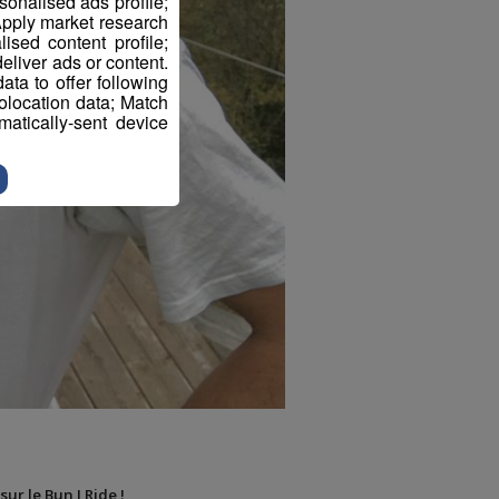
sonalised ads profile;
pply market research
sed content profile;
eliver ads or content.
ta to offer following
eolocation data; Match
atically-sent device
sur le Bun J Ride !