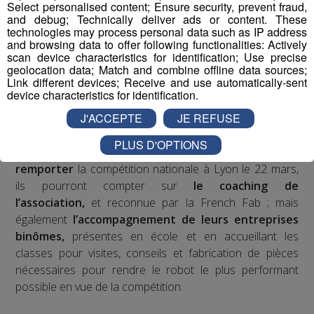
Les jeunes des établissements scolaires doivent
Select personalised content; Ensure security, prevent fraud,
fabriquer un robot à partir d'un kit de pièces détachées
and debug; Technically deliver ads or content. These
technologies may process personal data such as IP address
fourni par l'association organisatrice la compétition
and browsing data to offer following functionalities: Actively
"Robotique First France". Dans le cadre de TOP FAB, le
scan device characteristics for identification; Use precise
Groupe Mont Blanc Médias fait appel à
4
geolocation data; Match and combine offline data sources;
Link different devices; Receive and use automatically-sent
établissements scolaires volontaires
participant au
device characteristics for identification.
challenge en les associant à
4 entreprises
J'ACCEPTE
JE REFUSE
industrielles
d’envergure sur le territoire pour former
des binômes.
PLUS D'OPTIONS
Pour mener à bien leur projet et tenter de
remporter
la compétition nationale à Lyon le 22 mars,
ils pourront compter sur
le coaching de
l’association,
et reconnue par la French Fab ; mais
également
l’accompagnement de leurs entreprises
binômes,
présentes en école et en accueillant les
classes pour visites, conseils et fabrication de pièces
nécessaires pour rendre le robot le plus performant
possible en vue de la compétition.