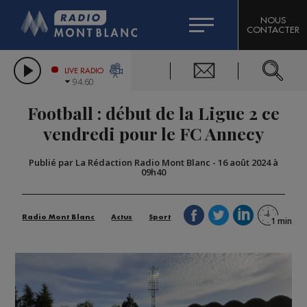
HOROSCOPE
CITIZEN MACHINERY
NOUS
CONTACTER
COMPAGNIE DU MONT-BLANC
LES CHRONIQUES DE L'EXPERT
GRAND MASSIF DOMAINES SKIABLES
LIVE RADIO
94.60
BORINI
Football : début de la Ligue 2 ce
BIGARD
vendredi pour le FC Annecy
Publié par La Rédaction Radio Mont Blanc
-
16 août 2024 à
09h40
Radio Mont Blanc
Actus
Sport