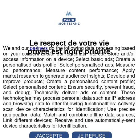
Le respect de votre vie
We and our
partners
do the following data processing based
privée est notre priorité
on your consent and/or our legitimate interest: Store and/or
access information on a device; Select basic ads; Create a
personalised ads profile; Select personalised ads; Measure
ad performance; Measure content performance; Apply
market research to generate audience insights; Develop and
improve products; Create a personalised content profile;
Select personalised content; Ensure security, prevent fraud,
and debug; Technically deliver ads or content. These
technologies may process personal data such as IP address
and browsing data to offer following functionalities: Actively
scan device characteristics for identification; Use precise
geolocation data; Match and combine offline data sources;
Link different devices; Receive and use automatically-sent
device characteristics for identification.
J'ACCEPTE
JE REFUSE