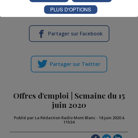
Vos invitations seront à gagner prochainement dans
Destination Eté !
PLUS D'OPTIONS
Partager sur Facebook
Partager sur Twitter
Offres d'emploi | Semaine du 15
juin 2020
Publié par La Rédaction Radio Mont Blanc
-
18 juin 2020 à
11h34