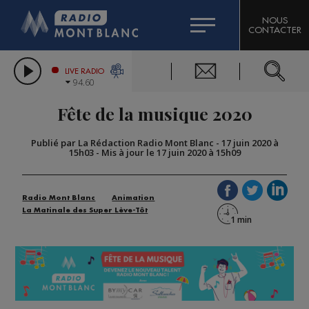
HOROSCOPE
CITIZEN MACHINERY
NOUS
CONTACTER
COMPAGNIE DU MONT-BLANC
LES CHRONIQUES DE L'EXPERT
GRAND MASSIF DOMAINES SKIABLES
LIVE RADIO
94.60
BORINI
Fête de la musique 2020
BIGARD
Publié par La Rédaction Radio Mont Blanc
-
17 juin 2020 à
15h03
-
Mis à jour le 17 juin 2020 à 15h09
Radio Mont Blanc
Animation
La Matinale des Super Lève-Tôt