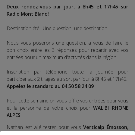
Deux rendez-vous par jour, à 8h45 et 17h45 sur
Radio Mont Blanc !
Déstination été ! Une question...une destination !
Nous vous poserons une question, a vous de faire le
bon choix entre les 3 réponses pour repartir avec vos
entrées pour un maximum d'activités dans la région !
Inscription par téléphone toute la journée pour
participer aux 2 tirages au sort par jour à 8h45 et 17h45.
Appelez le standard au 04 50 58 24 09
Pour cette semaine on vous offre vos entrées pour vous
et la personne de votre choix pour
WALIBI RHONE
ALPES
!
Nathan est allé tester pour vous
Verticalp Émosson,
dans la Vallée du Trient
: