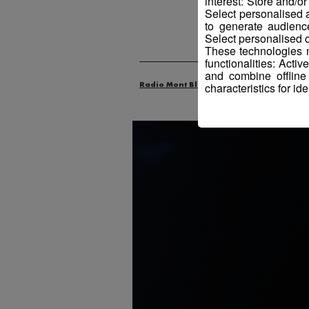
interest: Store and/o
Select personalised
to generate audienc
Select personalised c
These technologies m
functionalities: Acti
and combine offline
characteristics for ide
Radio Mont Blanc
Actus
Industrie