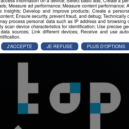
r access information on a device; Select basic ads; Create a per
 ads; Measure ad performance; Measure content performance; A
e insights; Develop and improve products; Create a personali
ontent; Ensure security, prevent fraud, and debug; Technically d
-
3 septembre 2025 à 16h20
-
Mis à jour le 3 septembre 2025 à 16h20
ay process personal data such as IP address and browsing da
vely scan device characteristics for identification; Use precise g
 data sources; Link different devices; Receive and use autom
ntification.
J'ACCEPTE
JE REFUSE
PLUS D'OPTIONS