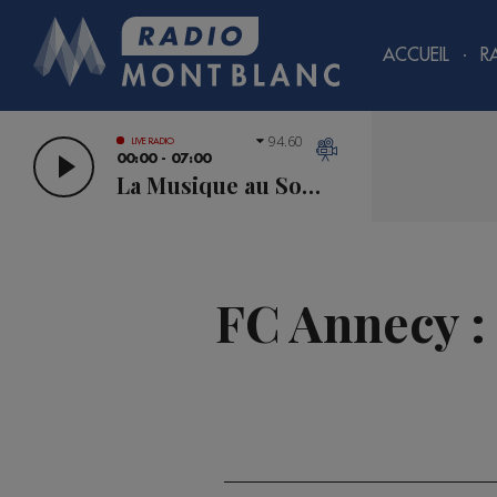
ACCUEIL
R
94.60
LIVE RADIO
00:00 - 07:00
La Musique au Sommet
FC Annecy :