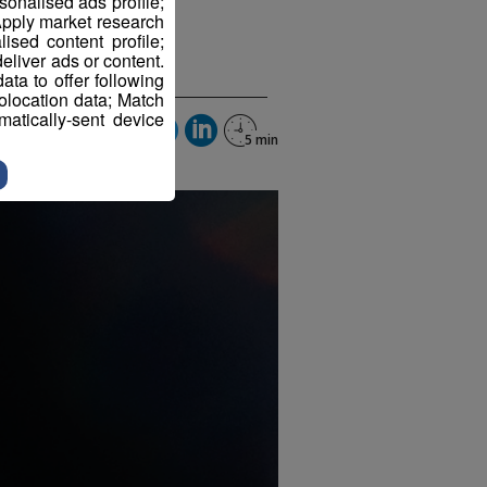
sonalised ads profile;
pply market research
sed content profile;
eliver ads or content.
ta to offer following
eolocation data; Match
atically-sent device