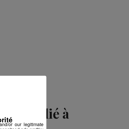
uel dédié à
rité
trielle
nd/or our legitimate