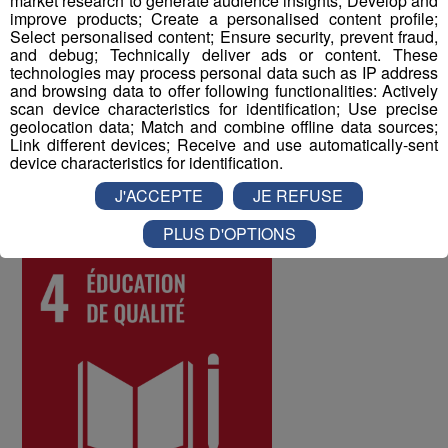
market research to generate audience insights; Develop and
Enfin, un questionnaire bien-être envoyé chaque année
improve products; Create a personalised content profile;
à tous les collaborateurs permet d'identifier les
Select personalised content; Ensure security, prevent fraud,
difficultés qui pourraient être rencontrées par les
and debug; Technically deliver ads or content. These
technologies may process personal data such as IP address
différents salariés, et d'y remédier. Au mois de juin 2022,
and browsing data to offer following functionalities: Actively
les collaborateurs ont donné une note globale de 8 sur
scan device characteristics for identification; Use precise
10 à la qualité de vie au travail au sein du Groupe Mont
geolocation data; Match and combine offline data sources;
Link different devices; Receive and use automatically-sent
Blanc Médias.
device characteristics for identification.
J'ACCEPTE
JE REFUSE
ODD numéro 4 : Education de qualité
PLUS D'OPTIONS