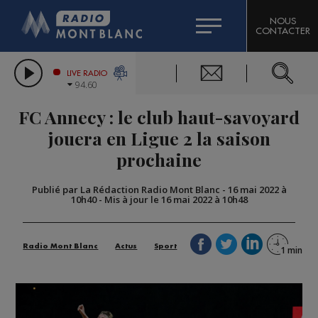
HOROSCOPE
CITIZEN MACHINERY
NOUS
CONTACTER
COMPAGNIE DU MONT-BLANC
LES CHRONIQUES DE L'EXPERT
GRAND MASSIF DOMAINES SKIABLES
LIVE RADIO
94.60
BORINI
FC Annecy : le club haut-savoyard
BIGARD
jouera en Ligue 2 la saison
prochaine
Publié par La Rédaction Radio Mont Blanc
-
16 mai 2022 à
10h40
-
Mis à jour le 16 mai 2022 à 10h48
Radio Mont Blanc
Actus
Sport