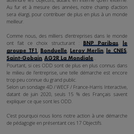
atteindre les objectifs, autant en interne qu’en externe.
Au fur et à mesure des années, notre champ d’action
sera élargi, pour contribuer de plus en plus à un monde
meilleur.
Comme nous, des milliers d’entreprises dans le monde
ont fait ce choix structurant :
,
BNP Paribas
le
,
,
,
,
groupe TF1
Bonduelle
Leroy Merlin
le CNES
,
...
Saint-Gobain
AG2R La Mondiale
Pourtant, si ces ODD sont de plus en plus connus dans
le milieu de l’entreprise, une telle démarche est encore
trop peu connue du grand public.
Selon un sondage 4D / WECF / France-Harris Interactive,
datant de juin 2020, seuls 15 % des Français savent
expliquer ce que sont les ODD.
C’est pourquoi nous lions notre action à une démarche
de pédagogie en présentant ces 17 Objectifs.