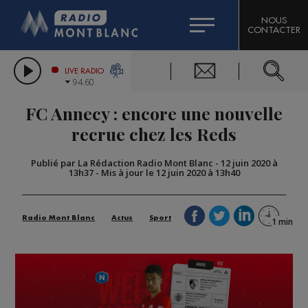
HOROSCOPE
CITIZEN MACHINERY
NOUS
CONTACTER
COMPAGNIE DU MONT-BLANC
LES CHRONIQUES DE L'EXPERT
GRAND MASSIF DOMAINES SKIABLES
LIVE RADIO
94.60
BORINI
FC Annecy : encore une nouvelle
BIGARD
recrue chez les Reds
Publié par La Rédaction Radio Mont Blanc
-
12 juin 2020 à
13h37
-
Mis à jour le 12 juin 2020 à 13h40
Radio Mont Blanc
Actus
Sport