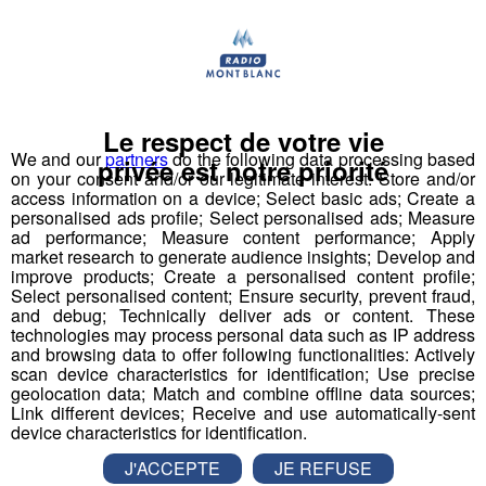
Déstination été ! Une question...une destination !
Nous vous poserons une question, a vous de faire le
bon choix entre les 3 réponses pour repartir avec vos
Le respect de votre vie
entrées pour un maximum d'activités dans la région !
We and our
partners
do the following data processing based
privée est notre priorité
on your consent and/or our legitimate interest: Store and/or
access information on a device; Select basic ads; Create a
Inscription par téléphone toute la journée pour
personalised ads profile; Select personalised ads; Measure
participer aux 2 tirages au sort par jour à 8h45 et 17h45.
ad performance; Measure content performance; Apply
market research to generate audience insights; Develop and
Appelez le standard au 04 50 58 24 09
improve products; Create a personalised content profile;
Select personalised content; Ensure security, prevent fraud,
Pour cette semaine on vous offre vos entrées pour vous
and debug; Technically deliver ads or content. These
technologies may process personal data such as IP address
et la personne de votre choix pour
WALIBI RHONE
and browsing data to offer following functionalities: Actively
ALPES
!
scan device characteristics for identification; Use precise
geolocation data; Match and combine offline data sources;
Nathan est allé tester pour vous
Verticalp Émosson,
Link different devices; Receive and use automatically-sent
device characteristics for identification.
dans la Vallée du Trient
:
J'ACCEPTE
JE REFUSE