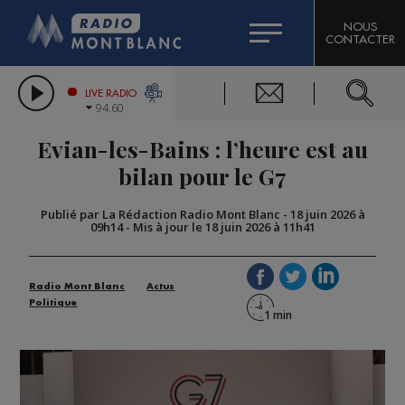
HOROSCOPE
CITIZEN MACHINERY
NOUS
CONTACTER
COMPAGNIE DU MONT-BLANC
LES CHRONIQUES DE L'EXPERT
GRAND MASSIF DOMAINES SKIABLES
LIVE RADIO
94.60
BORINI
Evian-les-Bains : l’heure est au
BIGARD
bilan pour le G7
Publié par La Rédaction Radio Mont Blanc
-
18 juin 2026 à
09h14
-
Mis à jour le 18 juin 2026 à 11h41
Radio Mont Blanc
Actus
Politique