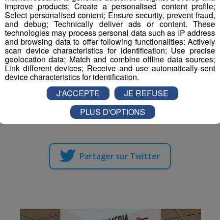
improve products; Create a personalised content profile;
Select personalised content; Ensure security, prevent fraud,
Les rendez-vous se déroulent tout l'été, et dans certains
and debug; Technically deliver ads or content. These
secteurs jusqu'aux vacances de la Toussaint, et c’est
technologies may process personal data such as IP address
and browsing data to offer following functionalities: Actively
totalement gratuit.
scan device characteristics for identification; Use precise
Le programme complet est disponible sur le site
geolocation data; Match and combine offline data sources;
vismaviedebucheron.org
Link different devices; Receive and use automatically-sent
device characteristics for identification.
J'ACCEPTE
JE REFUSE
Partager sur Facebook
PLUS D'OPTIONS
Partager sur Twitter