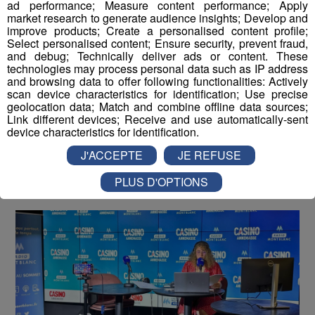
ad performance; Measure content performance; Apply
market research to generate audience insights; Develop and
improve products; Create a personalised content profile;
Émission Spéciale | Casino
Select personalised content; Ensure security, prevent fraud,
and debug; Technically deliver ads or content. These
Partouche Annemasse
technologies may process personal data such as IP address
and browsing data to offer following functionalities: Actively
-
12 juin 2026 à 09h22
-
Mis à jour le 12 juin 2026 à 10h34
scan device characteristics for identification; Use precise
geolocation data; Match and combine offline data sources;
Link different devices; Receive and use automatically-sent
device characteristics for identification.
Radio Mont Blanc
Animation
J'ACCEPTE
JE REFUSE
La Famille Radio Mont Blanc
Événement
Émissions spéciales
PLUS D'OPTIONS