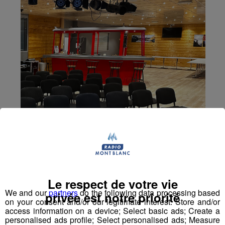
Le respect de votre vie
We and our
partners
do the following data processing based
privée est notre priorité
on your consent and/or our legitimate interest: Store and/or
access information on a device; Select basic ads; Create a
personalised ads profile; Select personalised ads; Measure