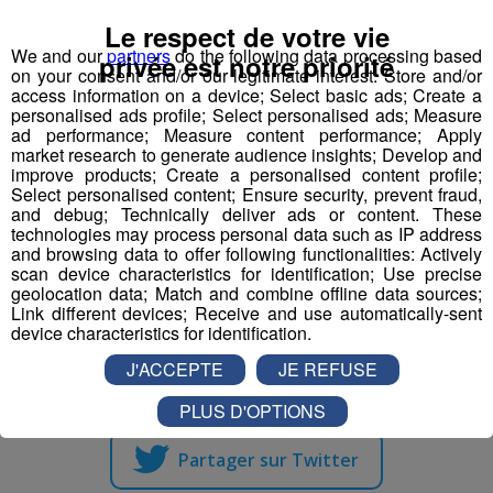
Le respect de votre vie
We and our
partners
do the following data processing based
privée est notre priorité
on your consent and/or our legitimate interest: Store and/or
access information on a device; Select basic ads; Create a
44% de Femmes, en rentrant à la maison, embrassent
personalised ads profile; Select personalised ads; Measure
leur animal de compagnie avant leur compagnon.
ad performance; Measure content performance; Apply
Les Hommes, eux, sont 55% à faire la bise à Madame
market research to generate audience insights; Develop and
improve products; Create a personalised content profile;
avant le chat ou le chien.
Select personalised content; Ensure security, prevent fraud,
Quelque choses à dire ?
and debug; Technically deliver ads or content. These
technologies may process personal data such as IP address
and browsing data to offer following functionalities: Actively
mp3
scan device characteristics for identification; Use precise
geolocation data; Match and combine offline data sources;
Link different devices; Receive and use automatically-sent
device characteristics for identification.
Partager sur Facebook
J'ACCEPTE
JE REFUSE
PLUS D'OPTIONS
Partager sur Twitter