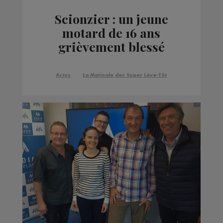
Scionzier : un jeune
motard de 16 ans
grièvement blessé
après une sortie de
route
Actus
La Matinale des Super Lève-Tôt