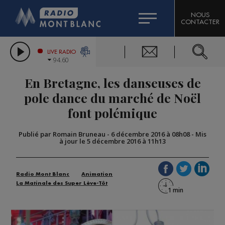
HOROSCOPE
CITIZEN MACHINERY
NOUS
CONTACTER
COMPAGNIE DU MONT-BLANC
LES CHRONIQUES DE L'EXPERT
GRAND MASSIF DOMAINES SKIABLES
LIVE RADIO
94.60
BORINI
En Bretagne, les danseuses de
BIGARD
pole dance du marché de Noël
font polémique
Publié par Romain Bruneau
-
6 décembre 2016 à 08h08
-
Mis
à jour le 5 décembre 2016 à 11h13
Radio Mont Blanc
Animation
La Matinale des Super Lève-Tôt