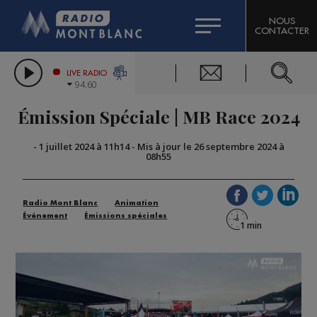
HOROSCOPE
CITIZEN MACHINERY
NOUS
CONTACTER
COMPAGNIE DU MONT-BLANC
LES CHRONIQUES DE L'EXPERT
GRAND MASSIF DOMAINES SKIABLES
LIVE RADIO
94.60
BORINI
Émission Spéciale | MB Race 2024
BIGARD
-
1 juillet 2024 à 11h14
-
Mis à jour le 26 septembre 2024 à
08h55
Radio Mont Blanc
Animation
Événement
Émissions spéciales