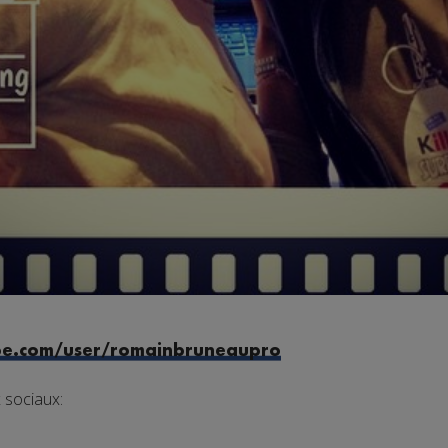
be.com/user/romainbruneaupro
x sociaux: