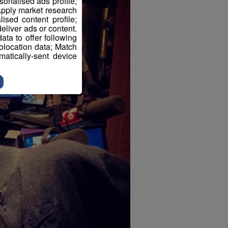
sonalised ads profile;
pply market research
sed content profile;
eliver ads or content.
ta to offer following
eolocation data; Match
atically-sent device