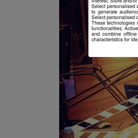
interest: Store and/o
Select personalised
to generate audienc
Select personalised c
These technologies m
functionalities: Acti
and combine offline
characteristics for ide