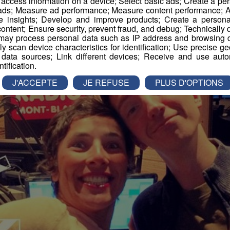
r access information on a device; Select basic ads; Create a per
 ads; Measure ad performance; Measure content performance; A
e insights; Develop and improve products; Create a personali
ontent; Ensure security, prevent fraud, and debug; Technically d
ay process personal data such as IP address and browsing da
vely scan device characteristics for identification; Use precise g
 data sources; Link different devices; Receive and use autom
ntification.
J'ACCEPTE
JE REFUSE
PLUS D'OPTIONS