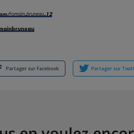
romain
bruneau
com/
.
.12
omainbruneau
Partager sur Facebook
Partager sur Twit
us en voulez encor