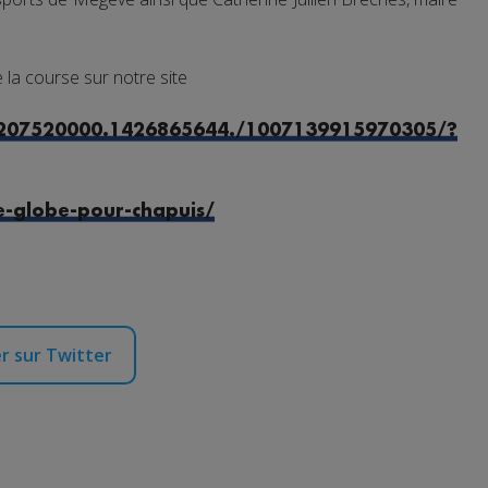
 la course sur notre site
2207520000.1426865644./1007139915970305/?
e-globe-pour-chapuis/
r sur Twitter