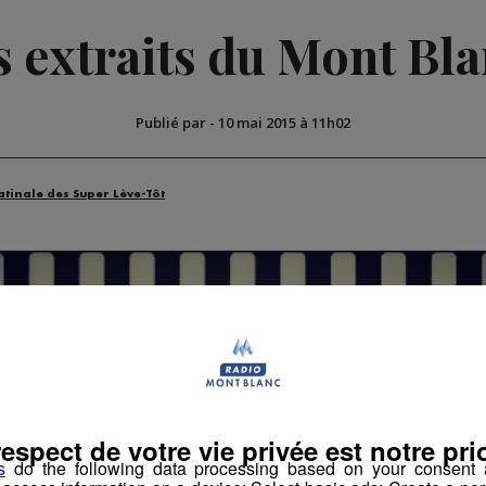
s extraits du Mont Bl
Publié par
-
10 mai 2015 à 11h02
atinale des Super Lève-Tôt
respect de votre vie privée est notre prio
s
do the following data processing based on your consent a