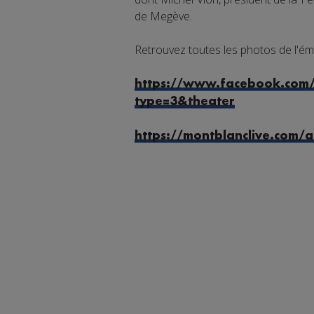
de Megève.
Retrouvez toutes les photos de l'émi
https://www.facebook.com
type=3&theater
https://montblanclive.com/a