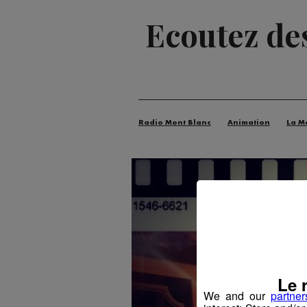
Ecoutez de
Radio Mont Blanc
Animation
La M
Le 
We and our
partner