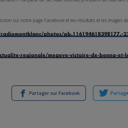
ssion sur notre page Facebook et les résultats et les images de
/radiomontblanc/photos/pb.116194618398177.-
ctualite-regionale/megeve-victoire-de-benna-et-l
Partager sur Facebook
Partage