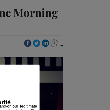
anc Morning
rité
nd/or our legitimate