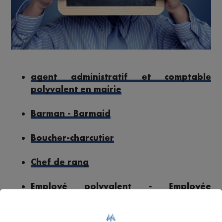
agent administratif et comptable
polyvalent en mairie
Barman - Barmaid
Boucher-charcutier
Chef de rang
Employé polyvalent - Employée
polyvalente d'hôtellerie