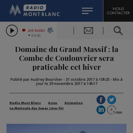
HOROSCOPE
CITIZEN MACHINERY
NOUS
CONTACTER
COMPAGNIE DU MONT-BLANC
LES CHRONIQUES DE L'EXPERT
GRAND MASSIF DOMAINES SKIABLES
LIVE RADIO
94.60
BORINI
Domaine du Grand Massif : la
BIGARD
Combe de Coulouvrier sera
praticable cet hiver
Publié par Audrey Bourdier
-
31 octobre 2017 à 10h25
-
Mis à
jour le 29 novembre 2017 à 14h17
Radio Mont Blanc
Actus
Animation
La Matinale des Super Lève-Tôt