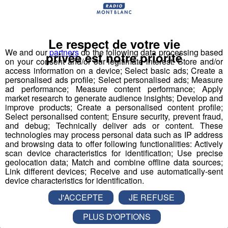
Maître-nageur sauveteur - Maître
nageuse sauveteuse
Le respect de votre vie
Professeur de physiques
We and our
partners
do the following data processing based
privée est notre priorité
on your consent and/or our legitimate interest: Store and/or
Responsable accueil restauration H-F
access information on a device; Select basic ads; Create a
personalised ads profile; Select personalised ads; Measure
ad performance; Measure content performance; Apply
Serveur - Serveuse de restaurant
market research to generate audience insights; Develop and
improve products; Create a personalised content profile;
Serveur - serveuse
Select personalised content; Ensure security, prevent fraud,
and debug; Technically deliver ads or content. These
technologies may process personal data such as IP address
Technicien(ne) contrôle et qualité
and browsing data to offer following functionalities: Actively
scan device characteristics for identification; Use precise
mécanique travail métaux
geolocation data; Match and combine offline data sources;
Link different devices; Receive and use automatically-sent
device characteristics for identification.
J'ACCEPTE
JE REFUSE
Partager sur Facebook
PLUS D'OPTIONS