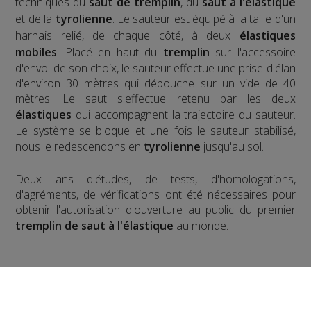
techniques du
saut de tremplin
, du
saut à l'élastique
et de la
tyrolienne
. Le sauteur est équipé à la taille d'un
harnais relié, de chaque côté, à deux
élastiques
mobiles
. Placé en haut du
tremplin
sur l'accessoire
d'envol de son choix, le sauteur effectue une prise d'élan
d'environ 30 mètres qui débouche sur un vide de 40
mètres. Le saut s'effectue retenu par les deux
élastiques
qui accompagnent la trajectoire du sauteur.
Le système se bloque et une fois le sauteur stabilisé,
nous le redescendons en
tyrolienne
jusqu'au sol.
​Deux ans d'études, de tests, d'homologations,
d'agréments, de vérifications ont été nécessaires pour
obtenir l'autorisation d'ouverture au public du premier
tremplin de saut à l'élastique
au monde.
Pour la version hivernale, c'est un
saut à l'élastique
!
en ski