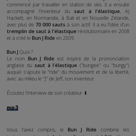
commencé par travailler en station de skis. Il a ensuite
accompagné l'inventeur du
saut à l'élastique
, AJ
Hackett, en Normandie, à Bali et en Nouvelle Zélande,
avec plus de
70 000 sauts
à son actif. Il a eu l'idée d'un
tremplin de saut à l'élastique
révolutionnaire en 2008
et a créé le
Bun J Ride
en 2009.
Bun J
Quoi ?
Le nom
Bun J Ride
est inspiré de la prononciation
anglaise du
saut à l'élastique
("bungee" ou "bungy")
auquel s'ajoute le "ride" du mouvement et de la liberté,
avec au milieu le "J" de Jeff, son inventeur.
Écoutez l'interview de son créateur ⬇
mp3
Vous l'avez compris, le
Bun J Ride
combine les