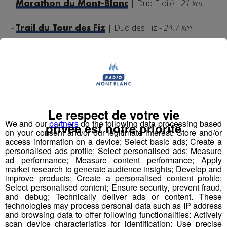
-
| Duo Étoilé -
21 km
Marathon du Mont-Blanc
-
| Duo des Fiz -
24.7 km
Trail du Tour des Fiz
Pour remporter vos dossards rendez-vous
sur notre
et dites-nous avec qui vous voulez
page faebook
courir en duo le Challenge Trail Radio Mont Blanc
Tirage au sort Vendredi 22 avril
Le respect de votre vie
We and our
partners
do the following data processing based
privée est notre priorité
on your consent and/or our legitimate interest: Store and/or
🤝 Le Challenge Trail radio Mont Blanc un événement au
access information on a device; Select basic ads; Create a
personalised ads profile; Select personalised ads; Measure
sommet en partenariat avec Sport 2000 Sallanches &
ad performance; Measure content performance; Apply
Sport 2000 Scionzier et Deca'Sable à Passy
market research to generate audience insights; Develop and
improve products; Create a personalised content profile;
Select personalised content; Ensure security, prevent fraud,
and debug; Technically deliver ads or content. These
technologies may process personal data such as IP address
and browsing data to offer following functionalities: Actively
scan device characteristics for identification; Use precise