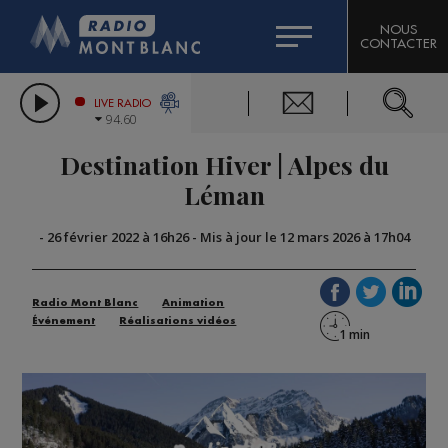
HOROSCOPE
CITIZEN MACHINERY
NOUS
CONTACTER
COMPAGNIE DU MONT-BLANC
LES CHRONIQUES DE L'EXPERT
GRAND MASSIF DOMAINES SKIABLES
LIVE RADIO
94.60
BORINI
Destination Hiver | Alpes du
BIGARD
Léman
-
26 février 2022 à 16h26
-
Mis à jour le 12 mars 2026 à 17h04
Radio Mont Blanc
Animation
Événement
Réalisations vidéos