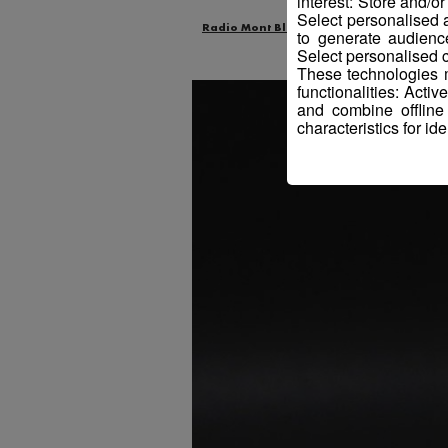
interest: Store and/o
Select personalised
Radio Mont Blanc
Actus
Environn
to generate audienc
Select personalised c
These technologies m
functionalities: Acti
and combine offline
characteristics for ide