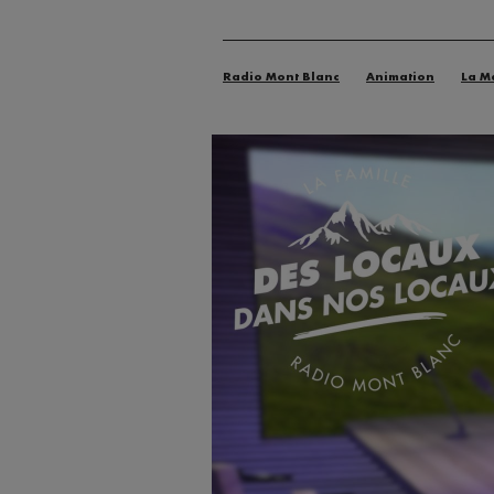
Radio Mont Blanc
Animation
La M