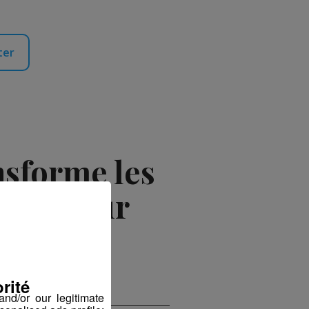
ter
nsforme les
isson pour
rité
nd/or our legitimate