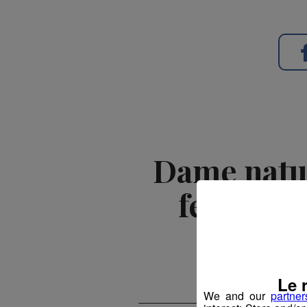
Dame natur
feuilles 
Le 
We and our
partner