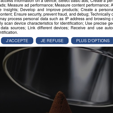
r access information on a device; Select basic ads; Create a per
 ads; Measure ad performance; Measure content performance; A
ement
Animation
Dame Nature
e insights; Develop and improve products; Create a personali
ontent; Ensure security, prevent fraud, and debug; Technically d
ay process personal data such as IP address and browsing da
vely scan device characteristics for identification; Use precise g
 data sources; Link different devices; Receive and use autom
ntification.
J'ACCEPTE
JE REFUSE
PLUS D'OPTIONS