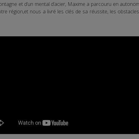
ntagne et d’un mental d’acier, Maxime a parcouru en autonomie
re région,et nous a livré les clés de sa réussite, les obstacle