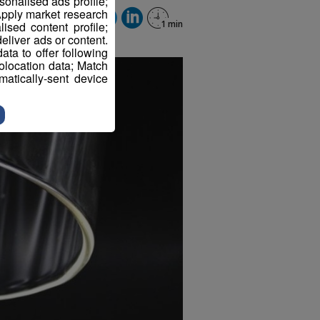
sonalised ads profile;
pply market research
sed content profile;
eliver ads or content.
ta to offer following
eolocation data; Match
atically-sent device