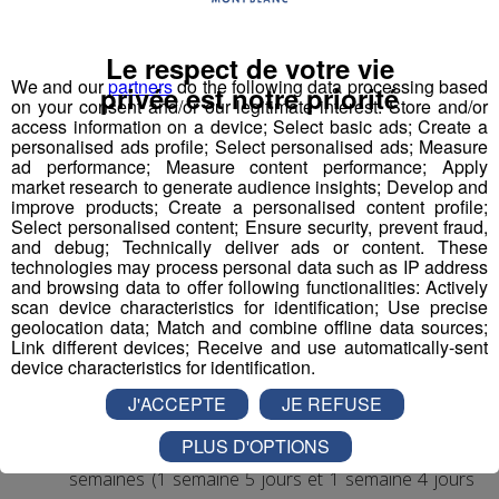
Aide Médico-Psychologique ou Aide-
Soignant diplômé ou faisant fonction
Le respect de votre vie
We and our
partners
do the following data processing based
Expérience dans le handicap souhaitée, débutant
privée est notre priorité
on your consent and/or our legitimate interest: Store and/or
accepté.
access information on a device; Select basic ads; Create a
Autre diplôme accepté : Moniteur-Educateur.
personalised ads profile; Select personalised ads; Measure
ad performance; Measure content performance; Apply
> poste à pourvoir dès que possible
market research to generate audience insights; Develop and
improve products; Create a personalised content profile;
Conditions
:
Select personalised content; Ensure security, prevent fraud,
and debug; Technically deliver ads or content. These
CDI, 35h hebdomadaires, travail 1 weekend /2
technologies may process personal data such as IP address
and browsing data to offer following functionalities: Actively
(prime les dimanches travaillés)
scan device characteristics for identification; Use precise
Rémunération base conventionnelle CCN 1966,
geolocation data; Match and combine offline data sources;
salaire brut mensuel (indicatif de base, ancienneté
Link different devices; Receive and use automatically-sent
device characteristics for identification.
et diplôme pris en compte) : 2 000€
Mutuelle prise en charge à 90% par l’employeur
J'ACCEPTE
JE REFUSE
Financement VAE et formations par l’employeur,
PLUS D'OPTIONS
avantages œuvres sociales, cycle de travail en 2
semaines (1 semaine 5 jours et 1 semaine 4 jours