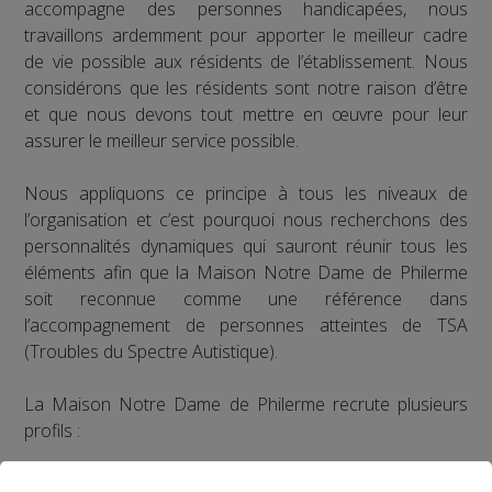
accompagne des personnes handicapées, nous
travaillons ardemment pour apporter le meilleur cadre
de vie possible aux résidents de l’établissement. Nous
considérons que les résidents sont notre raison d’être
et que nous devons tout mettre en œuvre pour leur
assurer le meilleur service possible.
Nous appliquons ce principe à tous les niveaux de
l’organisation et c’est pourquoi nous recherchons des
personnalités dynamiques qui sauront réunir tous les
éléments afin que la Maison Notre Dame de Philerme
soit reconnue comme une référence dans
l’accompagnement de personnes atteintes de TSA
(Troubles du Spectre Autistique).
La Maison Notre Dame de Philerme recrute plusieurs
profils :