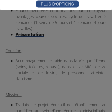
PLUS D'OPTIONS
Mutuelle prise en charge à 90% par l’employeur
Financement VAE et formations par l’employeur,
avantages œuvres sociales, cycle de travail en 2
semaines (1 semaine 5 jours et 1 semaine 4 jours
travaillés)...
Présentation
Fonction
:
Accompagnement et aide dans la vie quotidienne
(soins, toilettes, repas...), dans les activités de vie
sociale et de loisirs, de personnes atteintes
d’autisme.
Missions
:
Traduire le projet éducatif de l’établissement au
quotidien au sein d’une équipe pluridisciplinaire