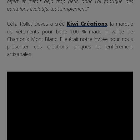
offert et c'était déjà trop petit, donc j'ai fabriqué des
pantalons évolutifs, tout simplement.
"
Célia Rollet Deves a créé
, la marque
Kiwi Créations
de vêtements pour bébé 100 % made in vallée de
Chamonix Mont Blanc. Elle était notre invitée pour nous
présenter ces créations uniques et entièrement
artisanales.