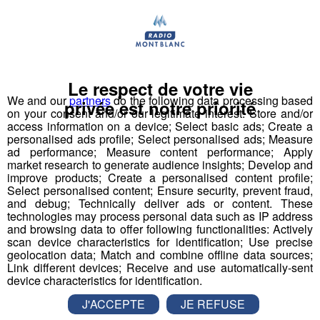
1 Accompagnant Éducatif et Social ou
Le respect de votre vie
Aide Médico-Psychologique ou Aide-
We and our
partners
do the following data processing based
privée est notre priorité
Soignant diplômé ou faisant fonction
on your consent and/or our legitimate interest: Store and/or
access information on a device; Select basic ads; Create a
Expérience dans le handicap souhaitée, débutant
personalised ads profile; Select personalised ads; Measure
accepté.
ad performance; Measure content performance; Apply
market research to generate audience insights; Develop and
Autre diplôme accepté : Moniteur-Educateur.
improve products; Create a personalised content profile;
> poste à pourvoir dès que possible
Select personalised content; Ensure security, prevent fraud,
and debug; Technically deliver ads or content. These
technologies may process personal data such as IP address
Conditions
:
and browsing data to offer following functionalities: Actively
scan device characteristics for identification; Use precise
CDI, 35h hebdomadaires, travail 1 weekend /2
geolocation data; Match and combine offline data sources;
(prime les dimanches travaillés)
Link different devices; Receive and use automatically-sent
device characteristics for identification.
Rémunération base conventionnelle CCN 1966,
salaire brut mensuel (indicatif de base, ancienneté
J'ACCEPTE
JE REFUSE
et diplôme pris en compte) : 2 000€