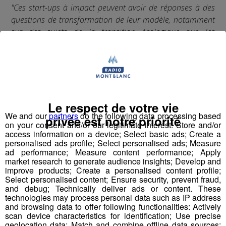
"Ces start-ups à impact peuvent avoir de réponses à des
questions de transformation de leur modèle, notamment
sur des sujets de la transition écologique que les
entreprises alpines peuvent se poser."
Alix Gauthier, vice-présidente de French Tech in
the Alps
était notre invitée en direct dans #Initiatives le
rendez-vous hebdomadaire de la rédaction de
#RadioMontBlanc qui met en lumière les entreprises en
Le respect de votre vie
We and our
partners
do the following data processing based
mouvement sur leurs engagements #RSE A retrouver
privée est notre priorité
on your consent and/or our legitimate interest: Store and/or
tous les lundis à 17h10
access information on a device; Select basic ads; Create a
personalised ads profile; Select personalised ads; Measure
ad performance; Measure content performance; Apply
market research to generate audience insights; Develop and
improve products; Create a personalised content profile;
Select personalised content; Ensure security, prevent fraud,
and debug; Technically deliver ads or content. These
technologies may process personal data such as IP address
and browsing data to offer following functionalities: Actively
scan device characteristics for identification; Use precise
geolocation data; Match and combine offline data sources;