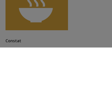
Constat
On compte aujourd’hui plus de 836 millions de
personnes dans le monde qui vivent sous le seuil de
pauvreté, fixé à 1,25 dollar par jour.
En France, près de 10 millions de citoyens vivent sous le
seuil de pauvreté, fixé à moins de 60 % du revenu
médian de la population française.
Cette tendance est amenée à augmenter fortement à
cause de la crise économique et sanitaire actuelle.
Concernant la faim, près de 800 millions de personnes