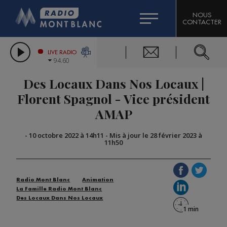
HOROSCOPE
CITIZEN MACHINERY
NOUS
CONTACTER
COMPAGNIE DU MONT-BLANC
LES CHRONIQUES DE L'EXPERT
GRAND MASSIF DOMAINES SKIABLES
LIVE RADIO
94.60
BORINI
Des Locaux Dans Nos Locaux |
BIGARD
Florent Spagnol - Vice président
AMAP
-
10 octobre 2022 à 14h11
-
Mis à jour le 28 février 2023 à
11h50
Radio Mont Blanc
Animation
La Famille Radio Mont Blanc
Des Locaux Dans Nos Locaux