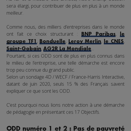
sera élargi, pour contribuer de plus en plus à un monde
meilleur.
Comme nous, des milliers d’entreprises dans le monde
ont fait ce choix structurant :
,
BNP Paribas
le
,
,
,
,
groupe TF1
Bonduelle
Leroy Merlin
le CNES
,
...
Saint-Gobain
AG2R La Mondiale
Pourtant, si ces ODD sont de plus en plus connus dans
le milieu de l’entreprise, une telle démarche est encore
trop peu connue du grand public.
Selon un sondage 4D / WECF / France-Harris Interactive,
datant de juin 2020, seuls 15 % des Français savent
expliquer ce que sont les ODD.
C’est pourquoi nous lions notre action à une démarche
de pédagogie en présentant ces 17 Objectifs.
ODD numéro 1 et 2 : Pas de pauvreté