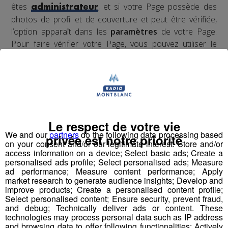
êtes
, et si votre Page possède des
administrateur
photos de profil et de couverture et peut être vérifiée,
l’option apparaît dans les
paramètres
de votre Page.
Pour faire vérifier votre Page, vous pouvez utiliser le
numéro de téléphone répertorié ou un document de
votre entreprise (par exemple, une facture
téléphonique). Nous utiliserons ces informations
uniquement pour vérifier votre Page.
Pour vérifier votre Page :
Le respect de votre vie
We and our
partners
do the following data processing based
privée est notre priorité
on your consent and/or our legitimate interest: Store and/or
Cliquez sur
Paramètres
en haut de votre Page.
access information on a device; Select basic ads; Create a
personalised ads profile; Select personalised ads; Measure
ad performance; Measure content performance; Apply
Dans
Général
, cliquez sur
Vérification de la
market research to generate audience insights; Develop and
Page
.
improve products; Create a personalised content profile;
Select personalised content; Ensure security, prevent fraud,
and debug; Technically deliver ads or content. These
Cliquez sur
Vérifiez cette Page
, puis
technologies may process personal data such as IP address
sur
Démarrer
.
and browsing data to offer following functionalities: Actively