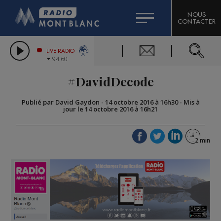
HOROSCOPE
CITIZEN MACHINERY
NOUS
CONTACTER
COMPAGNIE DU MONT-BLANC
LES CHRONIQUES DE L'EXPERT
GRAND MASSIF DOMAINES SKIABLES
LIVE RADIO
94.60
BORINI
#DavidDecode
BIGARD
Publié par David Gaydon
-
14 octobre 2016 à 16h30
-
Mis à
jour le 14 octobre 2016 à 16h21