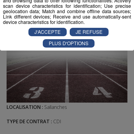
and browsing data to offer following functionalities: Actively
scan device characteristics for identification; Use precise
geolocation data; Match and combine offline data sources;
Radio Mont Blanc
Animation
Link different devices; Receive and use automatically-sent
Offres d'Emploi
device characteristics for identification.
J'ACCEPTE
JE REFUSE
PLUS D'OPTIONS
LOCALISATION :
Sallanches
TYPE DE CONTRAT :
CDI