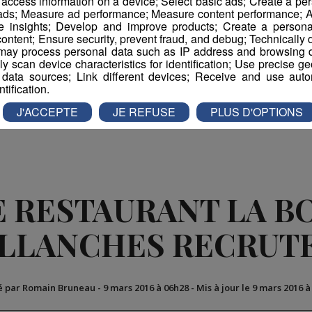
r access information on a device; Select basic ads; Create a per
nches@crescendo-restauration.fr
 ads; Measure ad performance; Measure content performance; A
e insights; Develop and improve products; Create a personali
ontent; Ensure security, prevent fraud, and debug; Technically d
ay process personal data such as IP address and browsing da
vely scan device characteristics for identification; Use precise g
 data sources; Link different devices; Receive and use autom
ntification.
Partager sur Facebook
Partager sur Twit
J'ACCEPTE
JE REFUSE
PLUS D'OPTIONS
E RESTAURANT LA B
LLANCHES RECRUTE 
é par Romain Bruneau
-
9 mars 2016 à 06h28
-
Mis à jour le 9 mars 2016 à