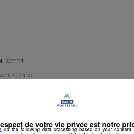
I
: 037FPFF
IA CRESCENDO
N à adresser
: M. Marc OGIER
respect de votre vie privée est notre prio
s
do the following data processing based on your consent a