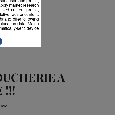
sonalised ads profile;
pply market research
sed content profile;
eliver ads or content.
ta to offer following
eolocation data; Match
atically-sent device
ter
OUCHERIE A
!!!
 10h14