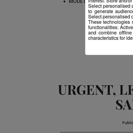
interest: Store and/o
MODE DE CONTACT
: salla
Select personalised
to generate audienc
Select personalised c
These technologies m
functionalities: Acti
and combine offline
characteristics for ide
URGENT, L
SA
Publi