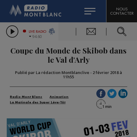
HOROSCOPE
CITIZEN MACHINERY
NOUS
CONTACTER
COMPAGNIE DU MONT-BLANC
LES CHRONIQUES DE L'EXPERT
GRAND MASSIF DOMAINES SKIABLES
LIVE RADIO
94.60
BORINI
Coupe du Monde de Skibob dans
BIGARD
le Val d'Arly
Publié par La rédaction Montblanclive
-
2 février 2018 à
11h55
Radio Mont Blanc
Animation
La Matinale des Super Lève-Tôt