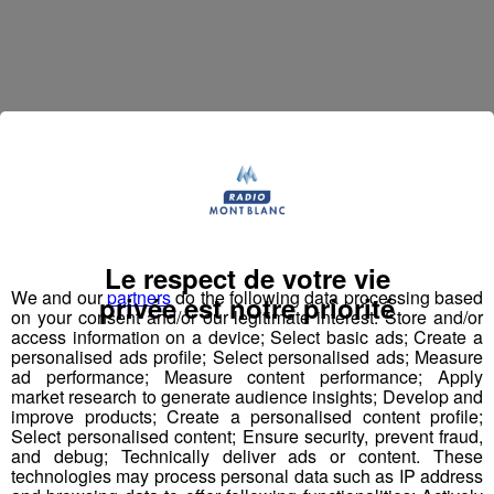
Jean-François Michelin est un
haut-savoyard
qui a
commencé par travailler en station de skis. Il a ensuite
accompagné l'inventeur du
saut à l'élastique
, AJ
Hackett, en Normandie, à Bali et en Nouvelle Zélande,
Le respect de votre vie
avec plus de
70 000 sauts
à son actif. Il a eu l'idée d'un
We and our
partners
do the following data processing based
privée est notre priorité
tremplin de saut à l'élastique
révolutionnaire en 2008
on your consent and/or our legitimate interest: Store and/or
et a créé le
Bun J Ride
en 2009.
access information on a device; Select basic ads; Create a
personalised ads profile; Select personalised ads; Measure
ad performance; Measure content performance; Apply
Bun J
Quoi ?
market research to generate audience insights; Develop and
Le nom
Bun J Ride
est inspiré de la prononciation
improve products; Create a personalised content profile;
anglaise du
saut à l'élastique
("bungee" ou "bungy")
Select personalised content; Ensure security, prevent fraud,
and debug; Technically deliver ads or content. These
auquel s'ajoute le "ride" du mouvement et de la liberté,
technologies may process personal data such as IP address
avec au milieu le "J" de Jeff, son inventeur.