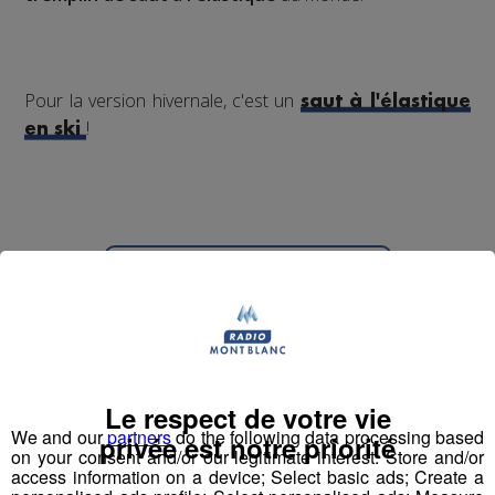
Pour la version hivernale, c'est un
saut à l'élastique
!
en ski
Partager sur Facebook
Partager sur Twitter
Le respect de votre vie
We and our
partners
do the following data processing based
privée est notre priorité
on your consent and/or our legitimate interest: Store and/or
access information on a device; Select basic ads; Create a