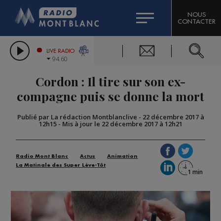
HOROSCOPE
CITIZEN MACHINERY
NOUS
CONTACTER
COMPAGNIE DU MONT-BLANC
LES CHRONIQUES DE L'EXPERT
GRAND MASSIF DOMAINES SKIABLES
LIVE RADIO
94.60
BORINI
Cordon : Il tire sur son ex-
BIGARD
compagne puis se donne la mort
Publié par La rédaction Montblanclive
-
22 décembre 2017 à
12h15
-
Mis à jour le 22 décembre 2017 à 12h21
Radio Mont Blanc
Actus
Animation
La Matinale des Super Lève-Tôt