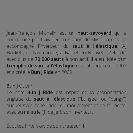
Jean-François Michelin est un
haut-savoyard
qui a
commencé par travailler en station de skis. Il a ensuite
accompagné l'inventeur du
saut à l'élastique
, AJ
Hackett, en Normandie, à Bali et en Nouvelle Zélande,
avec plus de
70 000 sauts
à son actif. Il a eu l'idée d'un
tremplin de saut à l'élastique
révolutionnaire en 2008
et a créé le
Bun J Ride
en 2009.
Bun J
Quoi ?
Le nom
Bun J Ride
est inspiré de la prononciation
anglaise du
saut à l'élastique
("bungee" ou "bungy")
auquel s'ajoute le "ride" du mouvement et de la liberté,
avec au milieu le "J" de Jeff, son inventeur.
Écoutez l'interview de son créateur ⬇