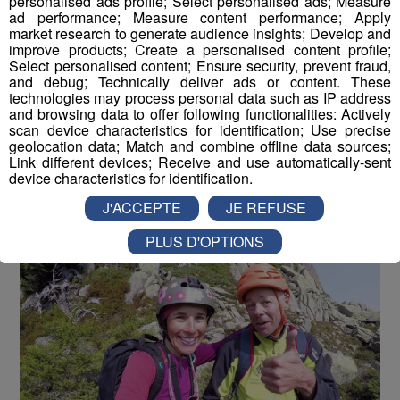
Testé Approuvé | Jessica en Via
personalised ads profile; Select personalised ads; Measure
ad performance; Measure content performance; Apply
Ferrata à la Flégère !
market research to generate audience insights; Develop and
improve products; Create a personalised content profile;
Select personalised content; Ensure security, prevent fraud,
Publié par La rédaction Montblanclive
-
29 juin 2018 à 09h30
-
Mis à jour le 16 août 2018 à 13h01
and debug; Technically deliver ads or content. These
technologies may process personal data such as IP address
and browsing data to offer following functionalities: Actively
scan device characteristics for identification; Use precise
geolocation data; Match and combine offline data sources;
Le Magazine
Radio Mont Blanc
Animation
Link different devices; Receive and use automatically-sent
La Matinale des Super Lève-Tôt
Découverte
device characteristics for identification.
J'ACCEPTE
JE REFUSE
PLUS D'OPTIONS