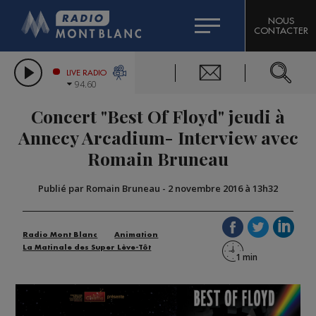
HOROSCOPE
CITIZEN MACHINERY
NOUS
CONTACTER
COMPAGNIE DU MONT-BLANC
LES CHRONIQUES DE L'EXPERT
GRAND MASSIF DOMAINES SKIABLES
LIVE RADIO
94.60
BORINI
Concert "Best Of Floyd" jeudi à
BIGARD
Annecy Arcadium- Interview avec
Romain Bruneau
Publié par Romain Bruneau
-
2 novembre 2016 à 13h32
Radio Mont Blanc
Animation
La Matinale des Super Lève-Tôt