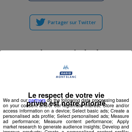
Partager sur Twitter
Spectacle "Les nuits barbares"
vendredi 4 novembre au théâtre
des allobroges à Cluses.
Publié par Romain Bruneau
-
3 novembre 2016 à 12h26
-
Mis
à jour le 3 novembre 2016 à 12h26
Le respect de votre vie
We and our
partners
do the following data processing based
privée est notre priorité
on your consent and/or our legitimate interest: Store and/or
Radio Mont Blanc
Animation
access information on a device; Select basic ads; Create a
La Matinale des Super Lève-Tôt
personalised ads profile; Select personalised ads; Measure
ad performance; Measure content performance; Apply
market research to generate audience insights; Develop and
improve products; Create a personalised content profile;