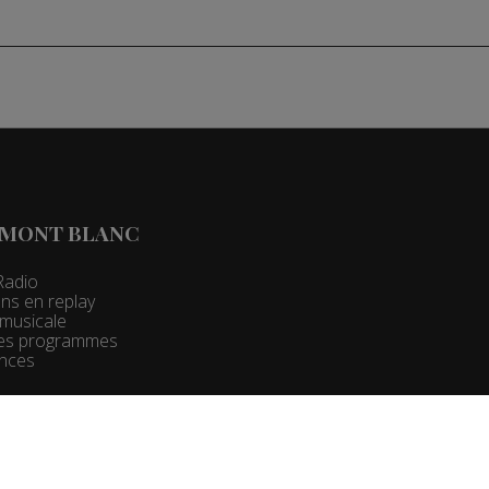
 MONT BLANC
Radio
ns en replay
t musicale
 des programmes
nces
 Pro :
Groupe Mont Blanc Médias