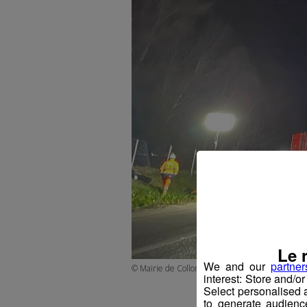
Le 
We and our
partner
© Mairie de Collonges
interest: Store and/o
Select personalised
to generate audienc