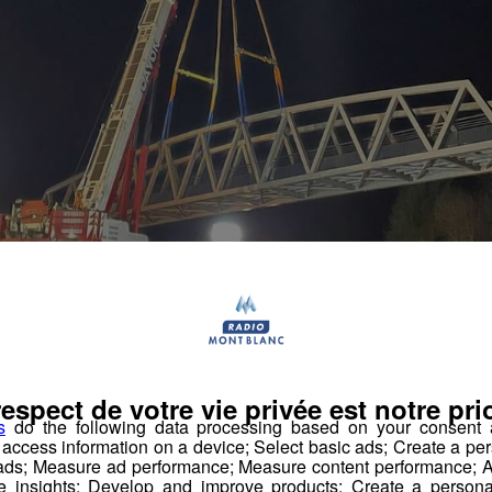
respect de votre vie privée est notre prio
s
do the following data processing based on your consent a
r access information on a device; Select basic ads; Create a per
 ads; Measure ad performance; Measure content performance; A
e insights; Develop and improve products; Create a personali