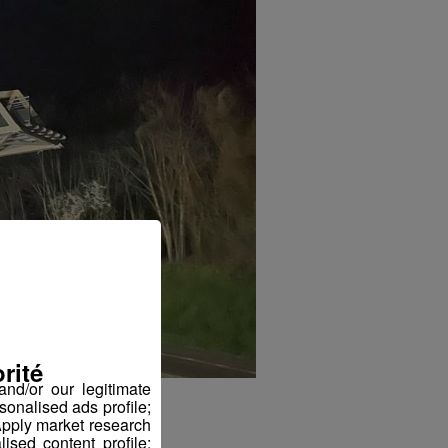
rité
nd/or our legitimate
sonalised ads profile;
pply market research
sed content profile;