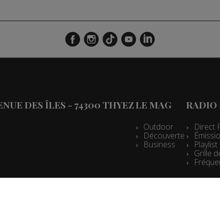
VENUE DES ÎLES - 74300 THYEZ
LE MAG
RADIO
Outdoor
Direct 
Découverte
Émissio
Business
Playlis
Grille
Fréque
Espace