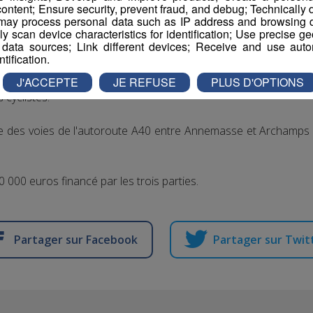
ontent; Ensure security, prevent fraud, and debug; Technically d
ay process personal data such as IP address and browsing da
le bas de Collonges au centre-ville.
vely scan device characteristics for identification; Use precise g
 data sources; Link different devices; Receive and use autom
ntification.
ève, le Département de Haute-Savoie et la société Autorout
le piétonne dans le but de promouvoir la mobilité douce et le 
J'ACCEPTE
JE REFUSE
PLUS D'OPTIONS
 cyclistes.
re des voies de l'autoroute A40 entre Annemasse et Archamps d
 000 euros financé par les trois parties.
Partager sur Facebook
Partager sur Twit