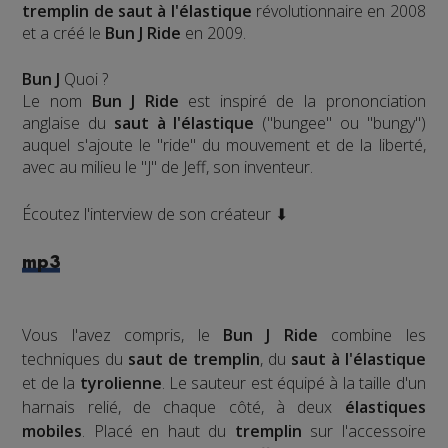
tremplin de saut à l'élastique
révolutionnaire en 2008
et a créé le
Bun J Ride
en 2009.
Bun J
Quoi ?
Le nom
Bun J Ride
est inspiré de la prononciation
anglaise du
saut à l'élastique
("bungee" ou "bungy")
auquel s'ajoute le "ride" du mouvement et de la liberté,
avec au milieu le "J" de Jeff, son inventeur.
Écoutez l'interview de son créateur ⬇
mp3
Vous l'avez compris, le
Bun J Ride
combine les
techniques du
saut de tremplin
, du
saut à l'élastique
et de la
tyrolienne
. Le sauteur est équipé à la taille d'un
harnais relié, de chaque côté, à deux
élastiques
mobiles
. Placé en haut du
tremplin
sur l'accessoire