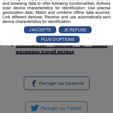
and browsing data to offer following functionalities: Actively
scan device characteristics for identification; Use precise
Responsable accueil restauration H-F
geolocation data; Match and combine offline data sources;
Link different devices; Receive and use automatically-sent
device characteristics for identification.
Serveur - Serveuse de restaurant
J'ACCEPTE
JE REFUSE
Serveur - serveuse
PLUS D'OPTIONS
Technicien(ne) contrôle et qualité
mécanique travail métaux
Partager sur Facebook
Partager sur Twitter