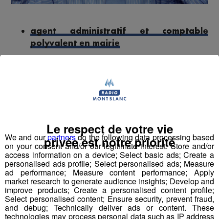
agent administratif et comptable
polyvalent en mairie
Barman - Barmaid
Boucher-charcutier
Chef de rang
Le respect de votre vie
We and our
partners
do the following data processing based
privée est notre priorité
Employé polyvalent - Employée
on your consent and/or our legitimate interest: Store and/or
polyvalente d'hôtellerie
access information on a device; Select basic ads; Create a
personalised ads profile; Select personalised ads; Measure
ad performance; Measure content performance; Apply
Maître-nageur sauveteur - Maître
market research to generate audience insights; Develop and
nageuse sauveteuse
improve products; Create a personalised content profile;
Select personalised content; Ensure security, prevent fraud,
and debug; Technically deliver ads or content. These
Professeur de physiques
technologies may process personal data such as IP address