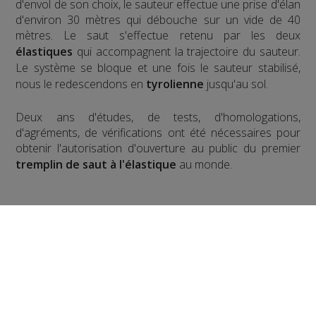
d'envol de son choix, le sauteur effectue une prise d'élan
d'environ 30 mètres qui débouche sur un vide de 40
mètres. Le saut s'effectue retenu par les deux
élastiques
qui accompagnent la trajectoire du sauteur.
Le système se bloque et une fois le sauteur stabilisé,
nous le redescendons en
tyrolienne
jusqu'au sol.
​Deux ans d'études, de tests, d'homologations,
d'agréments, de vérifications ont été nécessaires pour
obtenir l'autorisation d'ouverture au public du premier
tremplin de saut à l'élastique
au monde.
Pour la version hivernale, c'est un
saut à l'élastique
!
en ski