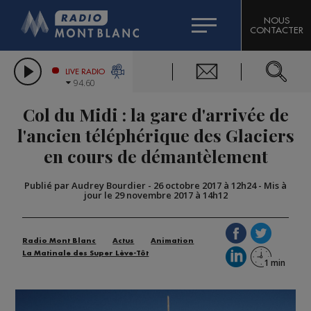
HOROSCOPE
CITIZEN MACHINERY
NOUS
CONTACTER
COMPAGNIE DU MONT-BLANC
LES CHRONIQUES DE L'EXPERT
GRAND MASSIF DOMAINES SKIABLES
LIVE RADIO
94.60
BORINI
Col du Midi : la gare d'arrivée de
BIGARD
l'ancien téléphérique des Glaciers
en cours de démantèlement
Publié par Audrey Bourdier
-
26 octobre 2017 à 12h24
-
Mis à
jour le 29 novembre 2017 à 14h12
Radio Mont Blanc
Actus
Animation
La Matinale des Super Lève-Tôt