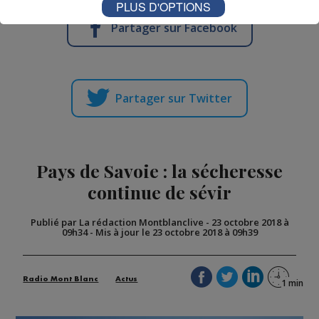
PLUS D'OPTIONS
Partager sur Facebook
Partager sur Twitter
Pays de Savoie : la sécheresse
continue de sévir
Publié par La rédaction Montblanclive
-
23 octobre 2018 à
09h34
-
Mis à jour le 23 octobre 2018 à 09h39
Radio Mont Blanc
Actus