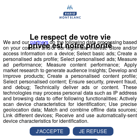
C’est là que le
Britannique de 34 ans
habitait avec sa
compagne. Après un discours d’un de ses amis, tous les
participants ont respecté une minute de silence.
Le respect de votre vie
Et puis hier, à Grenoble, une trentaine de
We and our
partners
do the following data processing based
privée est notre priorité
personnes ont manifesté pour réclamer
on your consent and/or our legitimate interest: Store and/or
l’interdiction de la chasse le dimanche.
Vêtus de
access information on a device; Select basic ads; Create a
gilets jaune fluo, elles ont, elles aussi, rendu hommage au
personalised ads profile; Select personalised ads; Measure
ad performance; Measure content performance; Apply
VTTiste.
market research to generate audience insights; Develop and
improve products; Create a personalised content profile;
De son côté, l’enquête, elle, continue. L’auteur du tir
Select personalised content; Ensure security, prevent fraud,
and debug; Technically deliver ads or content. These
mortel, toujours hospitalisé en état de choc, devrait enfin
technologies may process personal data such as IP address
pouvoir être entendu par les enquêteurs. Son avocat, lui,
and browsing data to offer following functionalities: Actively
a pris la parole. I
l assure que son client a bien vu un
scan device characteristics for identification; Use precise
geolocation data; Match and combine offline data sources;
sanglier, et qu’il n’a pas tiré à l’aveugle.
Link different devices; Receive and use automatically-sent
device characteristics for identification.
J'ACCEPTE
JE REFUSE