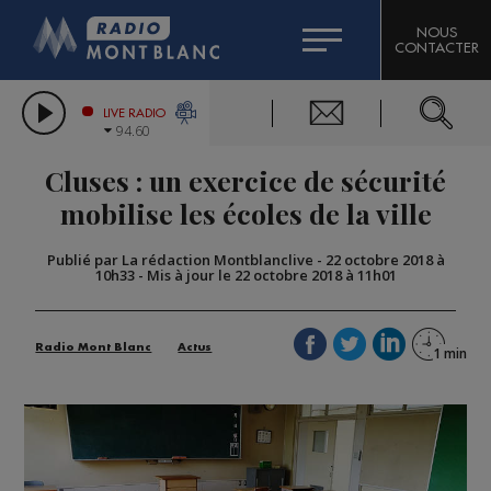
HOROSCOPE
CITIZEN MACHINERY
NOUS
CONTACTER
COMPAGNIE DU MONT-BLANC
LES CHRONIQUES DE L'EXPERT
GRAND MASSIF DOMAINES SKIABLES
LIVE RADIO
94.60
BORINI
Cluses : un exercice de sécurité
BIGARD
mobilise les écoles de la ville
Publié par La rédaction Montblanclive
-
22 octobre 2018 à
10h33
-
Mis à jour le 22 octobre 2018 à 11h01
Radio Mont Blanc
Actus