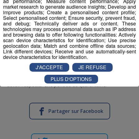
ad performance; Measure content performance; Apply
annexe de rugby vont être faits pour notamment
market research to generate audience insights; Develop and
installer un éclairage homologué.
Quatre poteaux de
improve products; Create a personalised content profile;
Select personalised content; Ensure security, prevent fraud,
20 mètres de haut vont être installés dans chaque coin
and debug; Technically deliver ads or content. These
du terrain. Les footballeurs pourraient y jouer dès la mi-
technologies may process personal data such as IP address
novembre.
and browsing data to offer following functionalities: Actively
scan device characteristics for identification; Use precise
geolocation data; Match and combine offline data sources;
Mais en attendant, il reste une solution à trouver pour
Link different devices; Receive and use automatically-sent
cinq matchs à domicile.
La FFF a refusé que le terrain
device characteristics for identification.
de Rumilly serve au-delà de celui prévu vendredi,
J'ACCEPTE
JE REFUSE
face à Concarneau.
Une rencontre elle-même
incertaine. Le club breton pourrait bien, à son tour,
PLUS D'OPTIONS
devoir respecter une période de quarantaine.
Partager sur Facebook