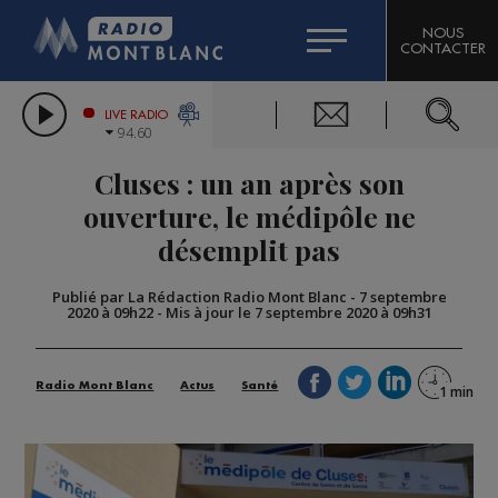
HOROSCOPE
CITIZEN MACHINERY
NOUS
CONTACTER
COMPAGNIE DU MONT-BLANC
LES CHRONIQUES DE L'EXPERT
GRAND MASSIF DOMAINES SKIABLES
LIVE RADIO
94.60
BORINI
Cluses : un an après son
BIGARD
ouverture, le médipôle ne
désemplit pas
Publié par La Rédaction Radio Mont Blanc
-
7 septembre
2020 à 09h22
-
Mis à jour le 7 septembre 2020 à 09h31
Radio Mont Blanc
Actus
Santé