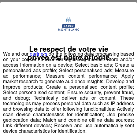
Deux rendez-vous par jour, à 8h45 et 17h45 sur
Radio Mont Blanc !
Déstination été ! Une question...une destination !
Le respect de votre vie
Nous vous poserons une question, a vous de faire le
We and our
partners
do the following data processing based
bon choix entre les 3 réponses pour repartir avec vos
privée est notre priorité
on your consent and/or our legitimate interest: Store and/or
entrées pour un maximum d'activités dans la région !
access information on a device; Select basic ads; Create a
personalised ads profile; Select personalised ads; Measure
ad performance; Measure content performance; Apply
Inscription par téléphone toute la journée pour
market research to generate audience insights; Develop and
participer aux 2 tirages au sort par jour à 8h45 et 17h45.
improve products; Create a personalised content profile;
Appelez le standard au 04 50 58 24 09
Select personalised content; Ensure security, prevent fraud,
and debug; Technically deliver ads or content. These
technologies may process personal data such as IP address
Pour cette semaine on vous offre vos entrées pour vous
and browsing data to offer following functionalities: Actively
et la personne de votre choix pour
WALIBI RHONE
scan device characteristics for identification; Use precise
geolocation data; Match and combine offline data sources;
ALPES
!
Link different devices; Receive and use automatically-sent
device characteristics for identification.
Nathan est allé tester pour vous
Verticalp Émosson,