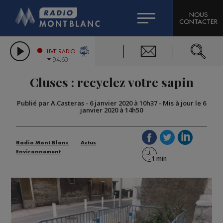
HOROSCOPE
CITIZEN MACHINERY
NOUS
CONTACTER
COMPAGNIE DU MONT-BLANC
LES CHRONIQUES DE L'EXPERT
GRAND MASSIF DOMAINES SKIABLES
LIVE RADIO
94.60
BORINI
Cluses : recyclez votre sapin
BIGARD
Publié par A.Casteras
-
6 janvier 2020 à 10h37
-
Mis à jour le 6
janvier 2020 à 14h50
Radio Mont Blanc
Actus
Environnement