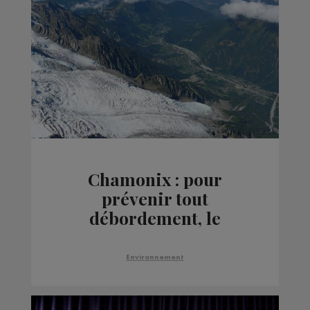
Chamonix : pour
prévenir tout
débordement, le
déversoir du lac
glaciaire des Bossons a
Environnement
été agrandi