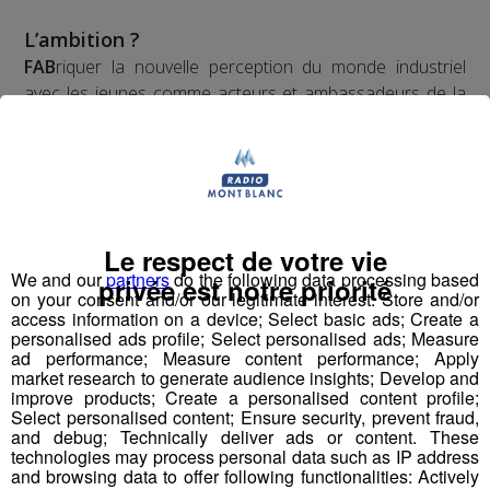
L’ambition ?
FAB
riquer la nouvelle perception du monde industriel
avec les jeunes comme acteurs et ambassadeurs de la
filière.
La méthode ?
Vulgariser l’industrie en la rendant ludique
avec le
prétexte du robot : de la fabrication d’un robot par des
Le respect de votre vie
collégiens et lycéens sur plusieurs mois à leur
We and our
partners
do the following data processing based
privée est notre priorité
on your consent and/or our legitimate interest: Store and/or
participation à une compétition apprenante de robots le
access information on a device; Select basic ads; Create a
"First Tech Challenge" en points d’orgue, avec leur robot
personalised ads profile; Select personalised ads; Measure
fabriqué.
ad performance; Measure content performance; Apply
market research to generate audience insights; Develop and
improve products; Create a personalised content profile;
Les jeunes des établissements scolaires doivent
Select personalised content; Ensure security, prevent fraud,
fabriquer un robot à partir d'un kit de pièces détachées
and debug; Technically deliver ads or content. These
technologies may process personal data such as IP address
fourni par l'association organisatrice la compétition
and browsing data to offer following functionalities: Actively
"Robotique First France". Dans le cadre de TOP FAB, le