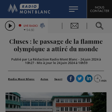
HOROSCOPE
CITIZEN MACHINERY
NOUS
CONTACTER
COMPAGNIE DU MONT-BLANC
LES CHRONIQUES DE L'EXPERT
GRAND MASSIF DOMAINES SKIABLES
LIVE RADIO
94.60
BORINI
Cluses : le passage de la flamme
BIGARD
olympique a attiré du monde
Publié par La Rédaction Radio Mont Blanc
-
24 juin 2024 à
10h27
-
Mis à jour le 24 juin 2024 à 10h59
Radio Mont Blanc
Actus
Sport