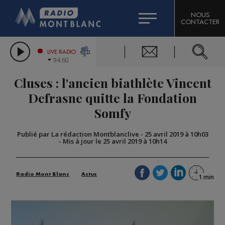
HOROSCOPE
CITIZEN MACHINERY
NOUS
CONTACTER
COMPAGNIE DU MONT-BLANC
LES CHRONIQUES DE L'EXPERT
GRAND MASSIF DOMAINES SKIABLES
LIVE RADIO
94.60
BORINI
Cluses : l'ancien biathlète Vincent
BIGARD
Defrasne quitte la Fondation
Somfy
Publié par La rédaction Montblanclive
-
25 avril 2019 à 10h03
-
Mis à jour le 25 avril 2019 à 10h14
Radio Mont Blanc
Actus