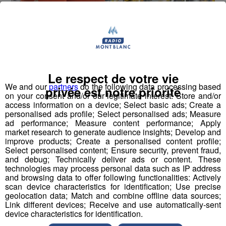
Le respect de votre vie
We and our
partners
do the following data processing based
privée est notre priorité
on your consent and/or our legitimate interest: Store and/or
Olyrêve inaugure son nouveau Showroom sur plus
access information on a device; Select basic ads; Create a
personalised ads profile; Select personalised ads; Measure
de 700m² à Sallanches !
ad performance; Measure content performance; Apply
market research to generate audience insights; Develop and
improve products; Create a personalised content profile;
Et à cette occasion, Olyrêve vous offre un canapé-lit
Select personalised content; Ensure security, prevent fraud,
Sofaly Signature d'une valeur de 2 500 € ! C'est le
and debug; Technically deliver ads or content. These
canapé convertible idéal pour un couchage quotidien : il
technologies may process personal data such as IP address
and browsing data to offer following functionalities: Actively
se plie en 4 pour allier confort jour ET nuit dans un
scan device characteristics for identification; Use precise
design tendance minimaliste !
geolocation data; Match and combine offline data sources;
Link different devices; Receive and use automatically-sent
device characteristics for identification.
Pour jouer, rendez-vous sur notre
!
page Facebook