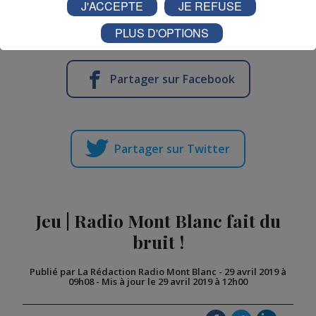
J'ACCEPTE
JE REFUSE
Tirage au sort jeudi 2 mai - 9h, bonne chance à tous !
PLUS D'OPTIONS
Partager sur Facebook
Partager sur Twitter
Jeu | Radio Mont Blanc fait du
bruit !
Publié par La Rédaction Radio Mont Blanc
-
29 avril 2019 à
09h08
-
Mis à jour le 29 avril 2019 à 12h00