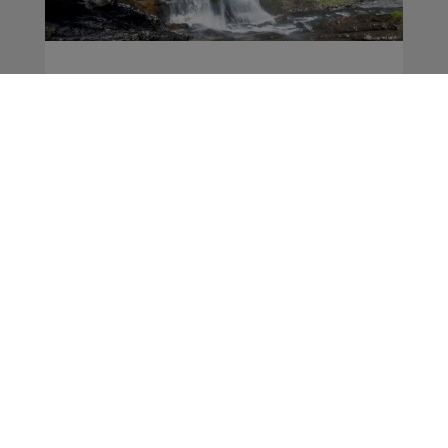
Haute-Savoie : la
sécheresse s'aggrave
dans tout le
département
Actus
La Matinale des Super Lève-Tôt