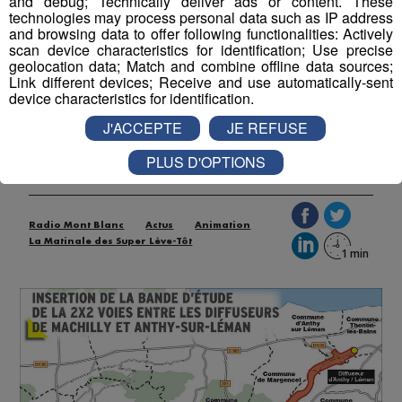
and debug; Technically deliver ads or content. These
technologies may process personal data such as IP address
and browsing data to offer following functionalities: Actively
scan device characteristics for identification; Use precise
geolocation data; Match and combine offline data sources;
Link different devices; Receive and use automatically-sent
Thonon : feu vert pour la liaison
device characteristics for identification.
autoroute avec Machilly
J'ACCEPTE
JE REFUSE
Publié par La rédaction Montblanclive
-
2 octobre 2018 à
PLUS D'OPTIONS
11h21
Radio Mont Blanc
Actus
Animation
La Matinale des Super Lève-Tôt