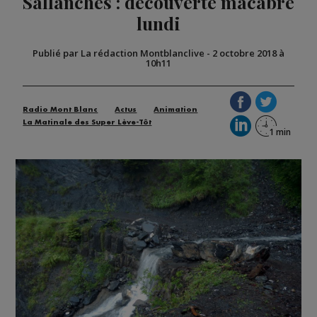
Sallanches : découverte macabre
lundi
Publié par La rédaction Montblanclive
-
2 octobre 2018 à
10h11
Radio Mont Blanc
Actus
Animation
La Matinale des Super Lève-Tôt