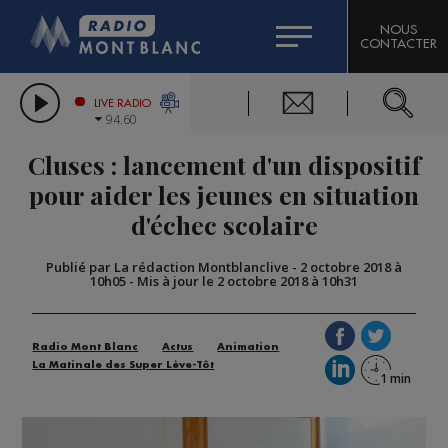
HOROSCOPE
CITIZEN MACHINERY
NOUS
CONTACTER
COMPAGNIE DU MONT-BLANC
LES CHRONIQUES DE L'EXPERT
GRAND MASSIF DOMAINES SKIABLES
LIVE RADIO
94.60
BORINI
Cluses : lancement d'un dispositif
BIGARD
pour aider les jeunes en situation
d'échec scolaire
Publié par La rédaction Montblanclive
-
2 octobre 2018 à
10h05
-
Mis à jour le 2 octobre 2018 à 10h31
Radio Mont Blanc
Actus
Animation
La Matinale des Super Lève-Tôt