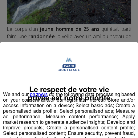
Le corps d’un
jeune homme de 25 ans
qui était parti
faire une
randonnée
la veille avec un ami au niveau de
la
Cascade de Reninge
sur les hauteurs de
Saint
Martin
a été retrouvé mort.
Il s’agirait d’un homme de nationalité
polonaise
. C’est le
groupe montagne de la gendarmerie de Chamonix
qui a mené les recherches.
Le respect de votre vie
We and our
partners
do the following data processing based
privée est notre priorité
on your consent and/or our legitimate interest: Store and/or
access information on a device; Select basic ads; Create a
Partager sur Facebook
personalised ads profile; Select personalised ads; Measure
ad performance; Measure content performance; Apply
market research to generate audience insights; Develop and
improve products; Create a personalised content profile;
Select personalised content; Ensure security, prevent fraud,
Partager sur Twitter