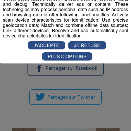
les départs ou encore participer aux ravitaillement font
and debug; Technically deliver ads or content. These
partie des différentes missions qui sont encore à
technologies may process personal data such as IP address
and browsing data to offer following functionalities: Actively
pourvoir.
scan device characteristics for identification; Use precise
Si vous êtes intéressés, inscrivez-vous en ligne sur
geolocation data; Match and combine offline data sources;
www.marathonmontblanc.fr et ne manquez pas la
Link different devices; Receive and use automatically-sent
device characteristics for identification.
réunion générale bénévole qui aura lieu le mercredi 16
juin à la Salle Olca aux Houches.
J'ACCEPTE
JE REFUSE
PLUS D'OPTIONS
Partager sur Facebook
Partager sur Twitter