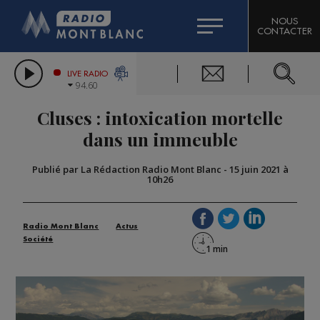
HOROSCOPE
CITIZEN MACHINERY
NOUS
CONTACTER
COMPAGNIE DU MONT-BLANC
LES CHRONIQUES DE L'EXPERT
GRAND MASSIF DOMAINES SKIABLES
LIVE RADIO
94.60
BORINI
Cluses : intoxication mortelle
BIGARD
dans un immeuble
Publié par La Rédaction Radio Mont Blanc
-
15 juin 2021 à
10h26
Radio Mont Blanc
Actus
Société