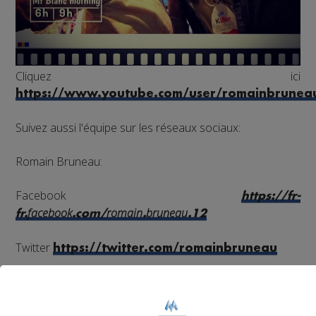
Cliquez ici
https://www.youtube.com/user/romainbrunea
Suivez aussi l'équipe sur les réseaux sociaux:
Romain Bruneau:
Facebook
https://fr-
facebook
romain
bruneau
fr.
.com/
.
.12
Twitter
https://twitter.com/romainbruneau