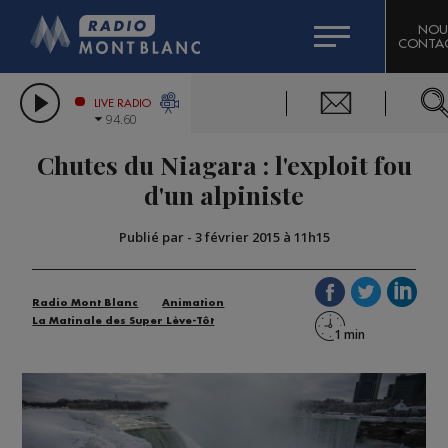
HOROSCOPE
CITIZEN MACHINERY
NOU
CONTA
COMPAGNIE DU MONT-BLANC
LES CHRONIQUES DE L'EXPERT
GRAND MASSIF DOMAINES SKIABLES
LIVE RADIO
94.60
BORINI
Chutes du Niagara : l'exploit fou
BIGARD
d'un alpiniste
Publié par
-
3 février 2015 à 11h15
Radio Mont Blanc
Animation
La Matinale des Super Lève-Tôt