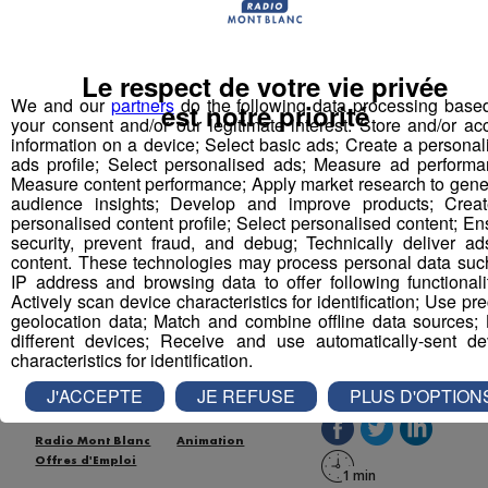
Partager sur Facebook
Le respect de votre vie privée
We and our
partners
do the following data processing base
est notre priorité
your consent and/or our legitimate interest: Store and/or ac
information on a device; Select basic ads; Create a personal
Partager sur Twitter
ads profile; Select personalised ads; Measure ad performa
Measure content performance; Apply market research to gene
audience insights; Develop and improve products; Crea
personalised content profile; Select personalised content; En
security, prevent fraud, and debug; Technically deliver ad
Conseiller(ère) commercial(e)
content. These technologies may process personal data suc
IP address and browsing data to offer following functionalit
équipement habitat particuliers
Actively scan device characteristics for identification; Use pr
11/05/15
geolocation data; Match and combine offline data sources; 
different devices; Receive and use automatically-sent de
characteristics for identification.
Publié par Romain Bruneau
-
11 mai 2015 à 15h46
J'ACCEPTE
JE REFUSE
PLUS D'OPTION
Radio Mont Blanc
Animation
Offres d'Emploi