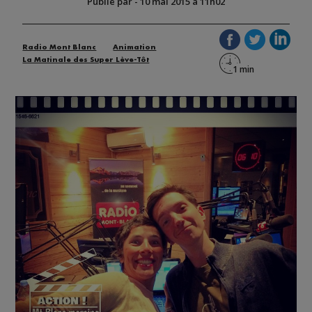
Publié par
-
10 mai 2015 à 11h02
Radio Mont Blanc
Animation
La Matinale des Super Lève-Tôt