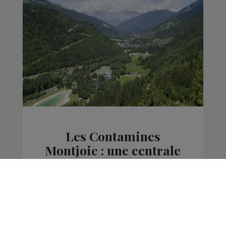
Les Contamines
Montjoie : une centrale
hydroélectrique en
construction
Actus
La Matinale des Super Lève-Tôt