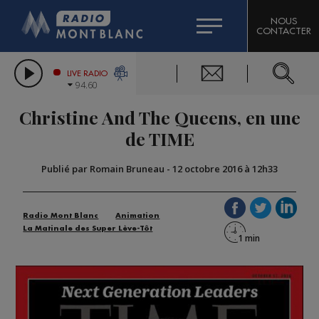
HOROSCOPE
CITIZEN MACHINERY
NOUS
CONTACTER
COMPAGNIE DU MONT-BLANC
LES CHRONIQUES DE L'EXPERT
GRAND MASSIF DOMAINES SKIABLES
LIVE RADIO
94.60
BORINI
Christine And The Queens, en une
BIGARD
de TIME
Publié par Romain Bruneau
-
12 octobre 2016 à 12h33
Radio Mont Blanc
Animation
La Matinale des Super Lève-Tôt