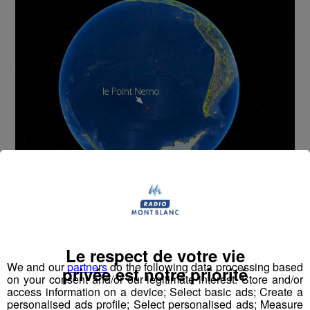
Extrait du Mont Blanc Morning !
mp3
Le respect de votre vie
We and our
partners
do the following data processing based
privée est notre priorité
on your consent and/or our legitimate interest: Store and/or
access information on a device; Select basic ads; Create a
personalised ads profile; Select personalised ads; Measure