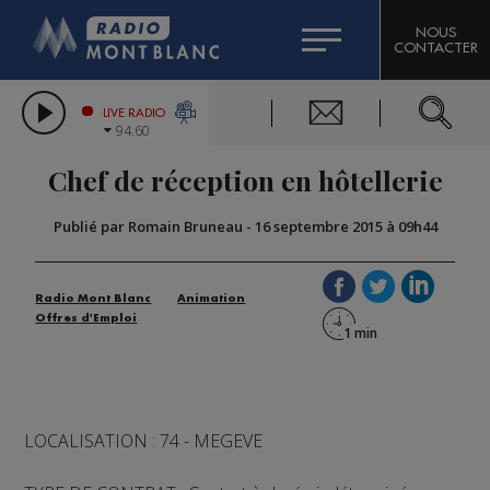
HOROSCOPE
CITIZEN MACHINERY
NOUS
CONTACTER
COMPAGNIE DU MONT-BLANC
LES CHRONIQUES DE L'EXPERT
GRAND MASSIF DOMAINES SKIABLES
LIVE RADIO
94.60
BORINI
Chef de réception en hôtellerie
BIGARD
Publié par Romain Bruneau
-
16 septembre 2015 à 09h44
Radio Mont Blanc
Animation
Offres d'Emploi
LOCALISATION : 74 - MEGEVE