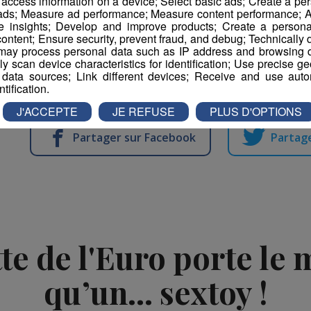
r access information on a device; Select basic ads; Create a per
adresser
: jesson.guichard@krill.fr
 ads; Measure ad performance; Measure content performance; A
e insights; Develop and improve products; Create a personali
ontent; Ensure security, prevent fraud, and debug; Technically d
ay process personal data such as IP address and browsing da
vely scan device characteristics for identification; Use precise g
 data sources; Link different devices; Receive and use autom
ntification.
J'ACCEPTE
JE REFUSE
PLUS D'OPTIONS
Partager sur Facebook
Partage
te de l'Euro porte l
qu’un... sextoy !