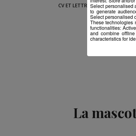
interest: Store and/o
CV ET LETTRE DE MOTIVATION à 
Select personalised
to generate audienc
Select personalised c
These technologies m
functionalities: Acti
and combine offline
characteristics for ide
La mascot