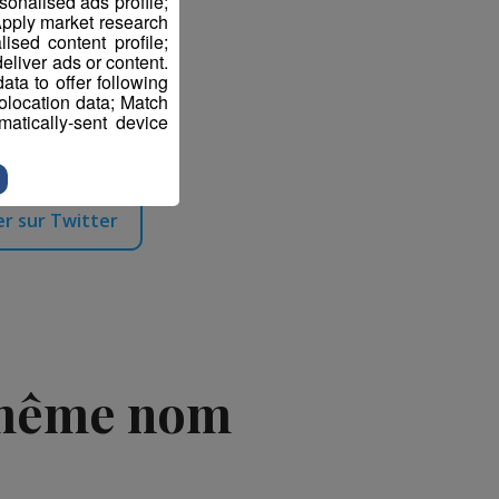
sonalised ads profile;
pply market research
sed content profile;
eliver ads or content.
ta to offer following
eolocation data; Match
atically-sent device
r sur Twitter
e même nom