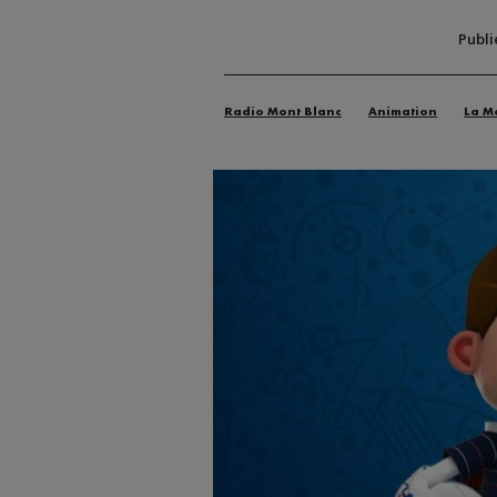
Publi
Radio Mont Blanc
Animation
La M