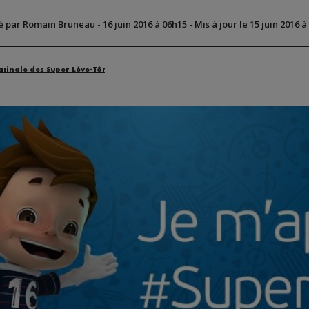
é par Romain Bruneau
-
16 juin 2016 à 06h15
-
Mis à jour le 15 juin 2016 à
atinale des Super Lève-Tôt