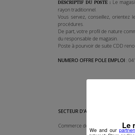
Le magasi
DESCRIPTIF DU POSTE :
rayon traditionnel.
Vous servez, conseillez, orientez
procédures.
De part, votre profil de nature com
du responsable de magasin.
Poste à pourvoir de suite CDD reno
NUMERO OFFRE POLE EMPLOI
: 0
SECTEUR D’ACTIVITE :
Le 
Commerce de gros (commerce intere
We and our
partner