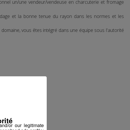
onnel un/une vendeur/vendeuse en charcuterie et fromage
landage et la bonne tenue du rayon dans les normes et les
 domaine, vous êtes intégré dans une équipe sous l'autorité
rité
nd/or our legitimate