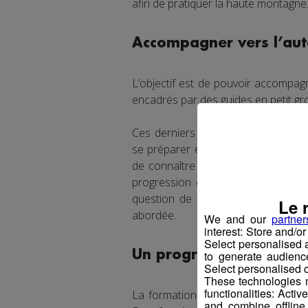
afin de pratiquer la haute montagne
Accompagner vers l’auto
L’objectif est de pouvoir accompagn
encadrés par des guides en petit gro
Ces derniers permettront d’apprend
se préparer et prendre les bonnes 
de connaître le matériel nécessair
progression en terrain glaciaire o
question de l’impact de la crise cl
Le 
abordée.
We and our
partner
interest: Store and/o
Select personalised
Un programme gratuit 
to generate audienc
Select personalised c
These technologies m
functionalities: Acti
La formation s’adresse à des jeune
and combine offline