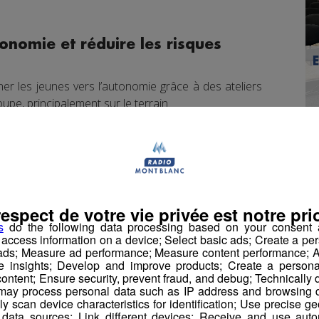
.
nomie et réduire les risques
er les jeunes vers l’autonomie grâce à des ateliers
upe, principalement sur le terrain.
re à assimiler les outils et les méthodes pour bien
décisions, en fonction des conditions et du niveau,
e, de maîtriser les techniques d’encordement et de
u encore d’apprendre à réagir en cas d’incident. La
imatique sur les milieux et les pratiques sera aussi
respect de votre vie privée est notre prio
s
do the following data processing based on your consent a
r access information on a device; Select basic ads; Create a per
 ads; Measure ad performance; Measure content performance; A
pour 40 jeunes
e insights; Develop and improve products; Create a personali
ontent; Ensure security, prevent fraud, and debug; Technically d
ay process personal data such as IP address and browsing da
vely scan device characteristics for identification; Use precise g
s résidants ou étudiants en Haute Savoie, dans le
 data sources; Link different devices; Receive and use autom