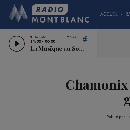
ACCUEIL
R
94.60
LIVE RADIO
11:00 - 00:00
La Musique au Sommet
Chamonix 
g
Publié par L