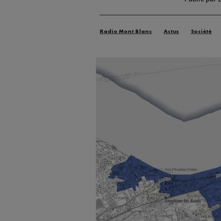
Radio Mont Blanc
Actus
Société