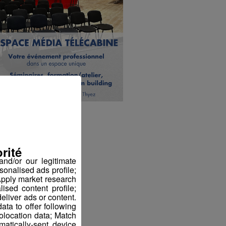
rité
nd/or our legitimate
sonalised ads profile;
pply market research
sed content profile;
eliver ads or content.
ta to offer following
eolocation data; Match
atically-sent device