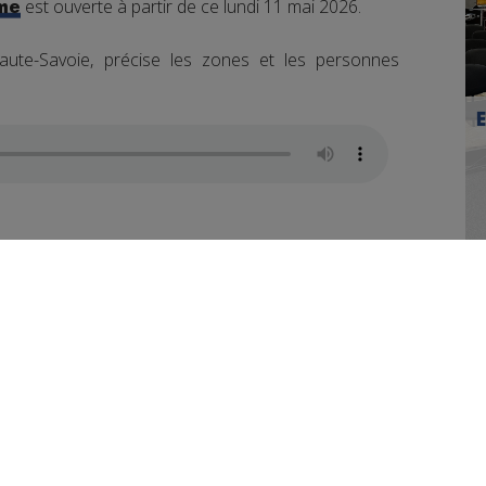
est ouverte à partir de ce lundi 11 mai 2026.
me
ute-Savoie, précise les zones et les personnes
uper des démarches avant le dimanche 7 juin.
majeur pour ce G7
e, des itinéraires de substitution sont prévus pour
rds. À l'origine, les navettes lacustres devaient être
e avant et pendant le G7. Après consultation des
usanne restera finalement ouverte, mais les départs
-les-Bains et Lugrin.