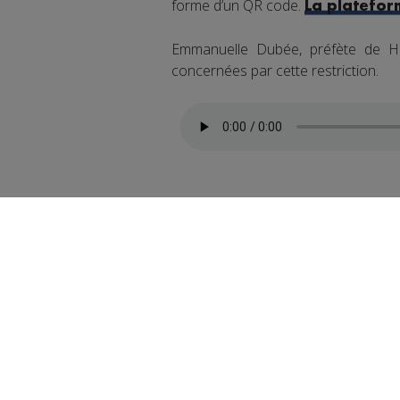
forme d’un QR code.
La platefor
Emmanuelle Dubée, préfète de Ha
concernées par cette restriction.
La préfecture recommande de s'occ
La mobilité : un enjeu 
Afin de contourner la zone sécurisé
les véhicules légers et les poids lou
stoppées pendant toute la périod
usagers, la ligne CGN N1 reliant La
et arrivées seront reportés à Thonon